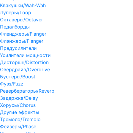
Квакушки/Wah-Wah
Луперы/Loop
Октаверы/Octaver
Педалборды
Фленджеры/Flanger
Флэнжеры/Flanger
Предусилители
Усилители мощности
Дисторшн/Distortion
Овердрайв/Overdrive
Бустеры/Boost
Фузз/Fuzz
Ревербераторы/Reverb
Задержка/Delay
Хорусы/Chorus
Другие эффекты
Тремоло/Tremolo
Фейзеры/Phase