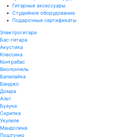
Гитарные аксессуары
Студийное оборудование
Подарочные сертификаты
Электрогитара
Бас-гитара
Акустика
Классика
Контрабас
Виолончель
Балалайка
Банджо
Домра
Альт
Бузука
Скрипка
Укулеле
Мандолина
Поштучно