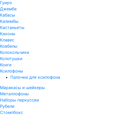
Гуиро
Джембе
Кабасы
Калимбы
Кастаньеты
Кахоны
Клавес
Ковбелы
Колокольчики
Колотушки
Конги
Ксилофоны
Палочки для ксилофона
Маракасы и шейкеры
Металлофоны
Наборы перкуссии
Рубели
Стомпбокс