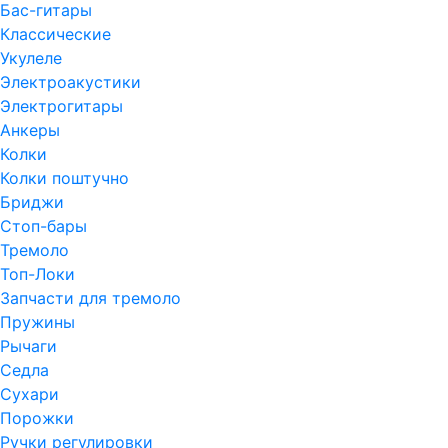
Бас-гитары
Классические
Укулеле
Электроакустики
Электрогитары
Анкеры
Колки
Колки поштучно
Бриджи
Стоп-бары
Тремоло
Топ-Локи
Запчасти для тремоло
Пружины
Рычаги
Седла
Сухари
Порожки
Ручки регулировки