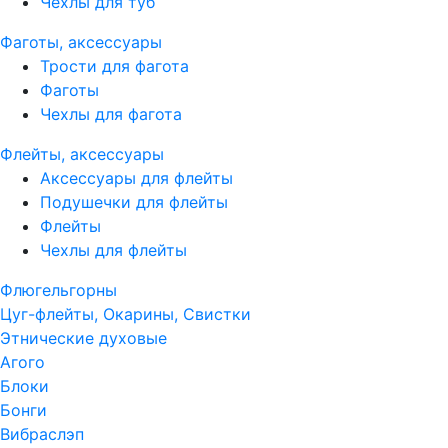
Чехлы для туб
Фаготы, аксессуары
Трости для фагота
Фаготы
Чехлы для фагота
Флейты, аксессуары
Аксессуары для флейты
Подушечки для флейты
Флейты
Чехлы для флейты
Флюгельгорны
Цуг-флейты, Окарины, Свистки
Этнические духовые
Агого
Блоки
Бонги
Вибраслэп