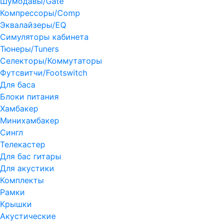
Шумодавы/Gate
Компрессоры/Comp
Эквалайзеры/EQ
Симуляторы кабинета
Тюнеры/Tuners
Селекторы/Коммутаторы
Футсвитчи/Footswitch
Для баса
Блоки питания
Хамбакер
Минихамбакер
Сингл
Телекастер
Для бас гитары
Для акустики
Комплекты
Рамки
Крышки
Акустические