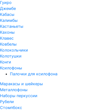
Гуиро
Джембе
Кабасы
Калимбы
Кастаньеты
Кахоны
Клавес
Ковбелы
Колокольчики
Колотушки
Конги
Ксилофоны
Палочки для ксилофона
Маракасы и шейкеры
Металлофоны
Наборы перкуссии
Рубели
Стомпбокс