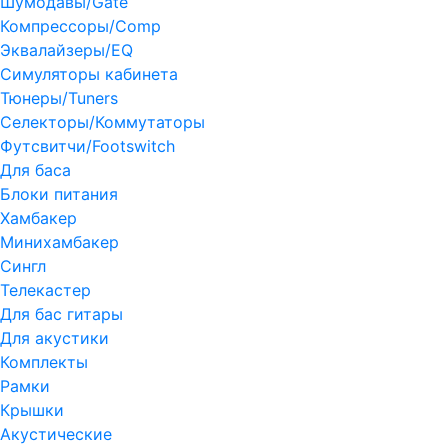
Шумодавы/Gate
Компрессоры/Comp
Эквалайзеры/EQ
Симуляторы кабинета
Тюнеры/Tuners
Селекторы/Коммутаторы
Футсвитчи/Footswitch
Для баса
Блоки питания
Хамбакер
Минихамбакер
Сингл
Телекастер
Для бас гитары
Для акустики
Комплекты
Рамки
Крышки
Акустические