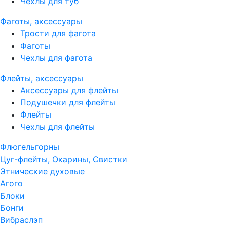
Чехлы для туб
Фаготы, аксессуары
Трости для фагота
Фаготы
Чехлы для фагота
Флейты, аксессуары
Аксессуары для флейты
Подушечки для флейты
Флейты
Чехлы для флейты
Флюгельгорны
Цуг-флейты, Окарины, Свистки
Этнические духовые
Агого
Блоки
Бонги
Вибраслэп