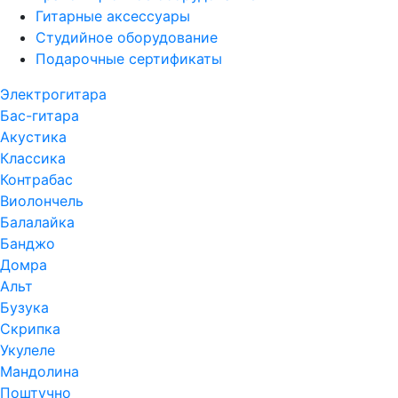
Гитарные аксессуары
Студийное оборудование
Подарочные сертификаты
Электрогитара
Бас-гитара
Акустика
Классика
Контрабас
Виолончель
Балалайка
Банджо
Домра
Альт
Бузука
Скрипка
Укулеле
Мандолина
Поштучно