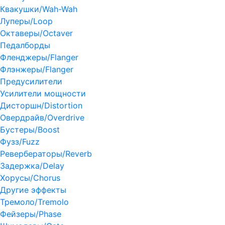
Квакушки/Wah-Wah
Луперы/Loop
Октаверы/Octaver
Педалборды
Фленджеры/Flanger
Флэнжеры/Flanger
Предусилители
Усилители мощности
Дисторшн/Distortion
Овердрайв/Overdrive
Бустеры/Boost
Фузз/Fuzz
Ревербераторы/Reverb
Задержка/Delay
Хорусы/Chorus
Другие эффекты
Тремоло/Tremolo
Фейзеры/Phase