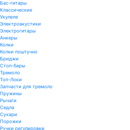
Бас-гитары
Классические
Укулеле
Электроакустики
Электрогитары
Анкеры
Колки
Колки поштучно
Бриджи
Стоп-бары
Тремоло
Топ-Локи
Запчасти для тремоло
Пружины
Рычаги
Седла
Сухари
Порожки
Ручки регулировки