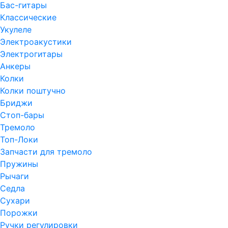
Бас-гитары
Классические
Укулеле
Электроакустики
Электрогитары
Анкеры
Колки
Колки поштучно
Бриджи
Стоп-бары
Тремоло
Топ-Локи
Запчасти для тремоло
Пружины
Рычаги
Седла
Сухари
Порожки
Ручки регулировки