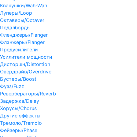
Квакушки/Wah-Wah
Луперы/Loop
Октаверы/Octaver
Педалборды
Фленджеры/Flanger
Флэнжеры/Flanger
Предусилители
Усилители мощности
Дисторшн/Distortion
Овердрайв/Overdrive
Бустеры/Boost
Фузз/Fuzz
Ревербераторы/Reverb
Задержка/Delay
Хорусы/Chorus
Другие эффекты
Тремоло/Tremolo
Фейзеры/Phase