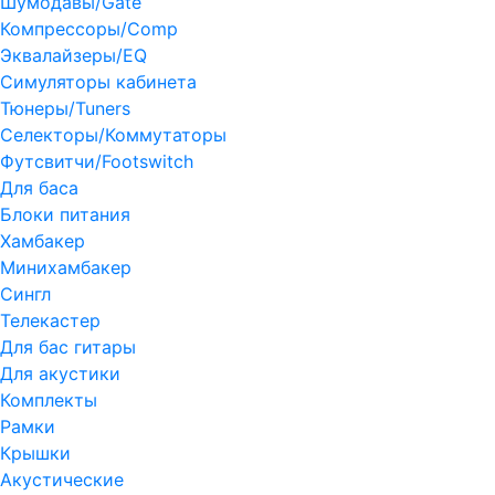
Шумодавы/Gate
Компрессоры/Comp
Эквалайзеры/EQ
Симуляторы кабинета
Тюнеры/Tuners
Селекторы/Коммутаторы
Футсвитчи/Footswitch
Для баса
Блоки питания
Хамбакер
Минихамбакер
Сингл
Телекастер
Для бас гитары
Для акустики
Комплекты
Рамки
Крышки
Акустические