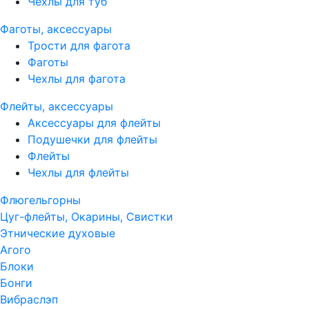
Чехлы для туб
Фаготы, аксессуары
Трости для фагота
Фаготы
Чехлы для фагота
Флейты, аксессуары
Аксессуары для флейты
Подушечки для флейты
Флейты
Чехлы для флейты
Флюгельгорны
Цуг-флейты, Окарины, Свистки
Этнические духовые
Агого
Блоки
Бонги
Вибраслэп