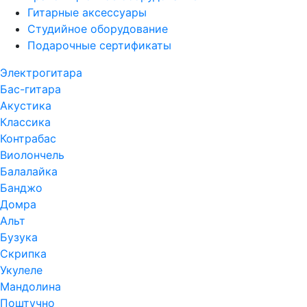
Гитарные аксессуары
Студийное оборудование
Подарочные сертификаты
Электрогитара
Бас-гитара
Акустика
Классика
Контрабас
Виолончель
Балалайка
Банджо
Домра
Альт
Бузука
Скрипка
Укулеле
Мандолина
Поштучно