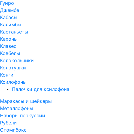
Гуиро
Джембе
Кабасы
Калимбы
Кастаньеты
Кахоны
Клавес
Ковбелы
Колокольчики
Колотушки
Конги
Ксилофоны
Палочки для ксилофона
Маракасы и шейкеры
Металлофоны
Наборы перкуссии
Рубели
Стомпбокс