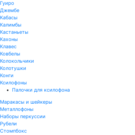
Гуиро
Джембе
Кабасы
Калимбы
Кастаньеты
Кахоны
Клавес
Ковбелы
Колокольчики
Колотушки
Конги
Ксилофоны
Палочки для ксилофона
Маракасы и шейкеры
Металлофоны
Наборы перкуссии
Рубели
Стомпбокс