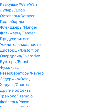
Квакушки/Wah-Wah
Луперы/Loop
Октаверы/Octaver
Педалборды
Фленджеры/Flanger
Флэнжеры/Flanger
Предусилители
Усилители мощности
Дисторшн/Distortion
Овердрайв/Overdrive
Бустеры/Boost
Фузз/Fuzz
Ревербераторы/Reverb
Задержка/Delay
Хорусы/Chorus
Другие эффекты
Тремоло/Tremolo
Фейзеры/Phase