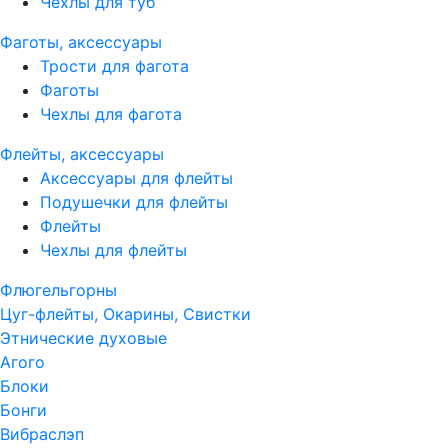
Чехлы для туб
Фаготы, аксессуары
Трости для фагота
Фаготы
Чехлы для фагота
Флейты, аксессуары
Аксессуары для флейты
Подушечки для флейты
Флейты
Чехлы для флейты
Флюгельгорны
Цуг-флейты, Окарины, Свистки
Этнические духовые
Агого
Блоки
Бонги
Вибраслэп