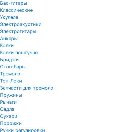
Бас-гитары
Классические
Укулеле
Электроакустики
Электрогитары
Анкеры
Колки
Колки поштучно
Бриджи
Стоп-бары
Тремоло
Топ-Локи
Запчасти для тремоло
Пружины
Рычаги
Седла
Сухари
Порожки
Ручки регулировки