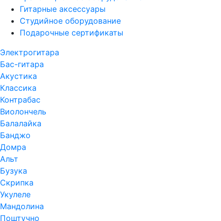
Гитарные аксессуары
Студийное оборудование
Подарочные сертификаты
Электрогитара
Бас-гитара
Акустика
Классика
Контрабас
Виолончель
Балалайка
Банджо
Домра
Альт
Бузука
Скрипка
Укулеле
Мандолина
Поштучно