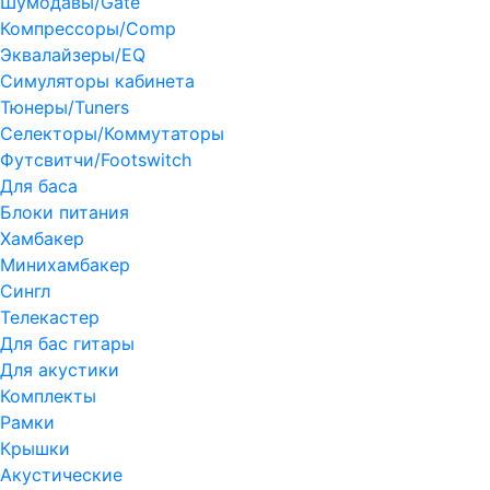
Шумодавы/Gate
Компрессоры/Comp
Эквалайзеры/EQ
Симуляторы кабинета
Тюнеры/Tuners
Селекторы/Коммутаторы
Футсвитчи/Footswitch
Для баса
Блоки питания
Хамбакер
Минихамбакер
Сингл
Телекастер
Для бас гитары
Для акустики
Комплекты
Рамки
Крышки
Акустические