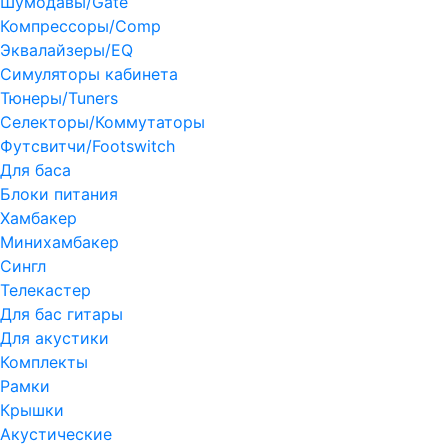
Шумодавы/Gate
Компрессоры/Comp
Эквалайзеры/EQ
Симуляторы кабинета
Тюнеры/Tuners
Селекторы/Коммутаторы
Футсвитчи/Footswitch
Для баса
Блоки питания
Хамбакер
Минихамбакер
Сингл
Телекастер
Для бас гитары
Для акустики
Комплекты
Рамки
Крышки
Акустические