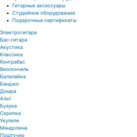
Гитарные аксессуары
Студийное оборудование
Подарочные сертификаты
Электрогитара
Бас-гитара
Акустика
Классика
Контрабас
Виолончель
Балалайка
Банджо
Домра
Альт
Бузука
Скрипка
Укулеле
Мандолина
Поштучно