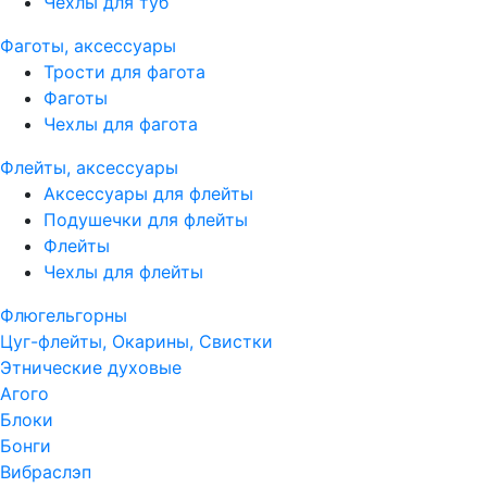
Чехлы для туб
Фаготы, аксессуары
Трости для фагота
Фаготы
Чехлы для фагота
Флейты, аксессуары
Аксессуары для флейты
Подушечки для флейты
Флейты
Чехлы для флейты
Флюгельгорны
Цуг-флейты, Окарины, Свистки
Этнические духовые
Агого
Блоки
Бонги
Вибраслэп