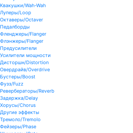
Квакушки/Wah-Wah
Луперы/Loop
Октаверы/Octaver
Педалборды
Фленджеры/Flanger
Флэнжеры/Flanger
Предусилители
Усилители мощности
Дисторшн/Distortion
Овердрайв/Overdrive
Бустеры/Boost
Фузз/Fuzz
Ревербераторы/Reverb
Задержка/Delay
Хорусы/Chorus
Другие эффекты
Тремоло/Tremolo
Фейзеры/Phase