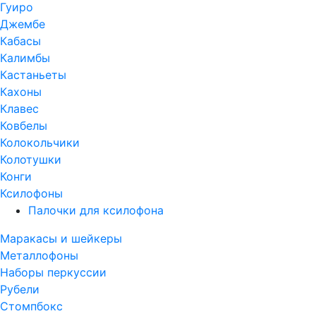
Гуиро
Джембе
Кабасы
Калимбы
Кастаньеты
Кахоны
Клавес
Ковбелы
Колокольчики
Колотушки
Конги
Ксилофоны
Палочки для ксилофона
Маракасы и шейкеры
Металлофоны
Наборы перкуссии
Рубели
Стомпбокс