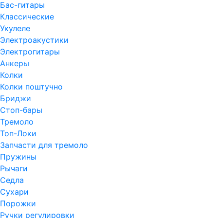
Бас-гитары
Классические
Укулеле
Электроакустики
Электрогитары
Анкеры
Колки
Колки поштучно
Бриджи
Стоп-бары
Тремоло
Топ-Локи
Запчасти для тремоло
Пружины
Рычаги
Седла
Сухари
Порожки
Ручки регулировки