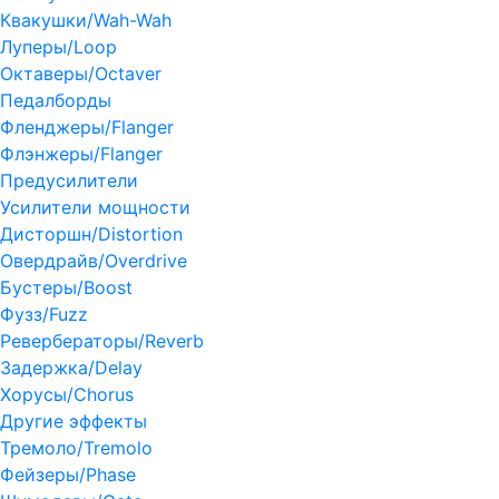
Квакушки/Wah-Wah
Луперы/Loop
Октаверы/Octaver
Педалборды
Фленджеры/Flanger
Флэнжеры/Flanger
Предусилители
Усилители мощности
Дисторшн/Distortion
Овердрайв/Overdrive
Бустеры/Boost
Фузз/Fuzz
Ревербераторы/Reverb
Задержка/Delay
Хорусы/Chorus
Другие эффекты
Тремоло/Tremolo
Фейзеры/Phase