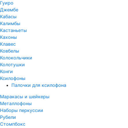
Гуиро
Джембе
Кабасы
Калимбы
Кастаньеты
Кахоны
Клавес
Ковбелы
Колокольчики
Колотушки
Конги
Ксилофоны
Палочки для ксилофона
Маракасы и шейкеры
Металлофоны
Наборы перкуссии
Рубели
Стомпбокс