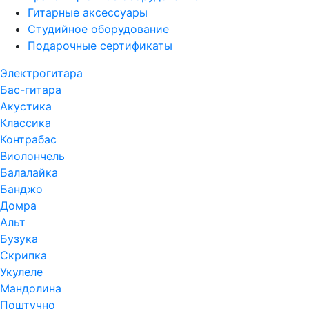
Гитарные аксессуары
Студийное оборудование
Подарочные сертификаты
Электрогитара
Бас-гитара
Акустика
Классика
Контрабас
Виолончель
Балалайка
Банджо
Домра
Альт
Бузука
Скрипка
Укулеле
Мандолина
Поштучно