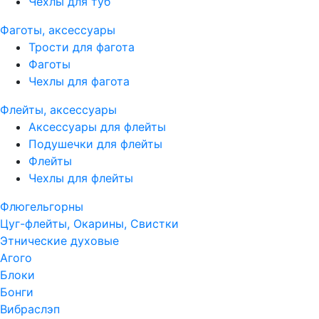
Чехлы для туб
Фаготы, аксессуары
Трости для фагота
Фаготы
Чехлы для фагота
Флейты, аксессуары
Аксессуары для флейты
Подушечки для флейты
Флейты
Чехлы для флейты
Флюгельгорны
Цуг-флейты, Окарины, Свистки
Этнические духовые
Агого
Блоки
Бонги
Вибраслэп