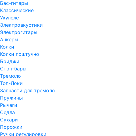
Бас-гитары
Классические
Укулеле
Электроакустики
Электрогитары
Анкеры
Колки
Колки поштучно
Бриджи
Стоп-бары
Тремоло
Топ-Локи
Запчасти для тремоло
Пружины
Рычаги
Седла
Сухари
Порожки
Ручки регулировки