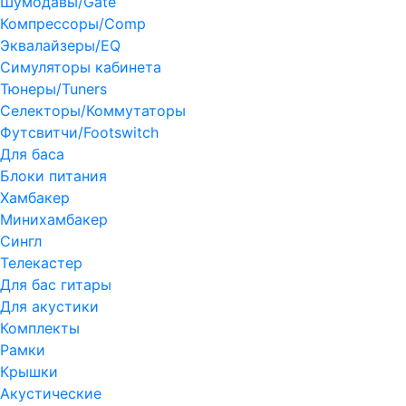
Шумодавы/Gate
Компрессоры/Comp
Эквалайзеры/EQ
Симуляторы кабинета
Тюнеры/Tuners
Селекторы/Коммутаторы
Футсвитчи/Footswitch
Для баса
Блоки питания
Хамбакер
Минихамбакер
Сингл
Телекастер
Для бас гитары
Для акустики
Комплекты
Рамки
Крышки
Акустические