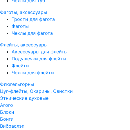
Чехлы для туб
Фаготы, аксессуары
Трости для фагота
Фаготы
Чехлы для фагота
Флейты, аксессуары
Аксессуары для флейты
Подушечки для флейты
Флейты
Чехлы для флейты
Флюгельгорны
Цуг-флейты, Окарины, Свистки
Этнические духовые
Агого
Блоки
Бонги
Вибраслэп