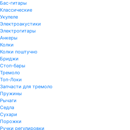
Бас-гитары
Классические
Укулеле
Электроакустики
Электрогитары
Анкеры
Колки
Колки поштучно
Бриджи
Стоп-бары
Тремоло
Топ-Локи
Запчасти для тремоло
Пружины
Рычаги
Седла
Сухари
Порожки
Ручки регулировки