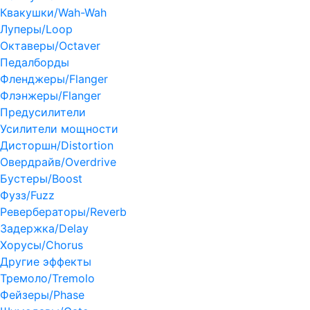
Квакушки/Wah-Wah
Луперы/Loop
Октаверы/Octaver
Педалборды
Фленджеры/Flanger
Флэнжеры/Flanger
Предусилители
Усилители мощности
Дисторшн/Distortion
Овердрайв/Overdrive
Бустеры/Boost
Фузз/Fuzz
Ревербераторы/Reverb
Задержка/Delay
Хорусы/Chorus
Другие эффекты
Тремоло/Tremolo
Фейзеры/Phase