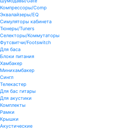
Шумодавы/Gate
Компрессоры/Comp
Эквалайзеры/EQ
Симуляторы кабинета
Тюнеры/Tuners
Селекторы/Коммутаторы
Футсвитчи/Footswitch
Для баса
Блоки питания
Хамбакер
Минихамбакер
Сингл
Телекастер
Для бас гитары
Для акустики
Комплекты
Рамки
Крышки
Акустические