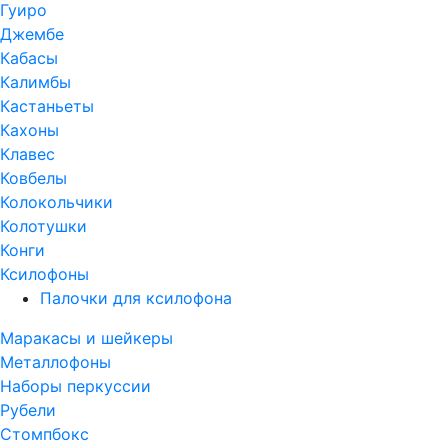
Гуиро
Джембе
Кабасы
Калимбы
Кастаньеты
Кахоны
Клавес
Ковбелы
Колокольчики
Колотушки
Конги
Ксилофоны
Палочки для ксилофона
Маракасы и шейкеры
Металлофоны
Наборы перкуссии
Рубели
Стомпбокс