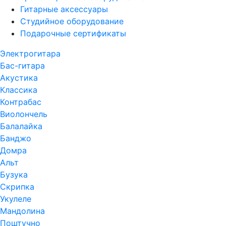
Гитарные аксессуары
Студийное оборудование
Подарочные сертификаты
Электрогитара
Бас-гитара
Акустика
Классика
Контрабас
Виолончель
Балалайка
Банджо
Домра
Альт
Бузука
Скрипка
Укулеле
Мандолина
Поштучно