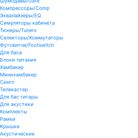
Шумодавы/Gate
Компрессоры/Comp
Эквалайзеры/EQ
Симуляторы кабинета
Тюнеры/Tuners
Селекторы/Коммутаторы
Футсвитчи/Footswitch
Для баса
Блоки питания
Хамбакер
Минихамбакер
Сингл
Телекастер
Для бас гитары
Для акустики
Комплекты
Рамки
Крышки
Акустические