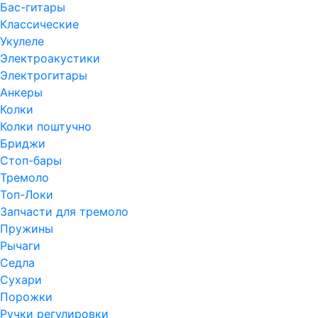
Бас-гитары
Классические
Укулеле
Электроакустики
Электрогитары
Анкеры
Колки
Колки поштучно
Бриджи
Стоп-бары
Тремоло
Топ-Локи
Запчасти для тремоло
Пружины
Рычаги
Седла
Сухари
Порожки
Ручки регулировки