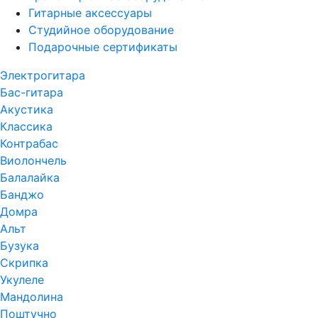
Гитарные аксессуары
Студийное оборудование
Подарочные сертификаты
Электрогитара
Бас-гитара
Акустика
Классика
Контрабас
Виолончель
Балалайка
Банджо
Домра
Альт
Бузука
Скрипка
Укулеле
Мандолина
Поштучно