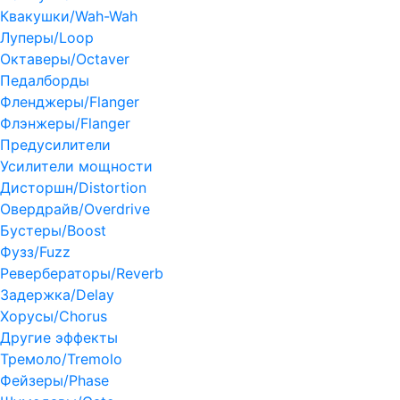
Квакушки/Wah-Wah
Луперы/Loop
Октаверы/Octaver
Педалборды
Фленджеры/Flanger
Флэнжеры/Flanger
Предусилители
Усилители мощности
Дисторшн/Distortion
Овердрайв/Overdrive
Бустеры/Boost
Фузз/Fuzz
Ревербераторы/Reverb
Задержка/Delay
Хорусы/Chorus
Другие эффекты
Тремоло/Tremolo
Фейзеры/Phase