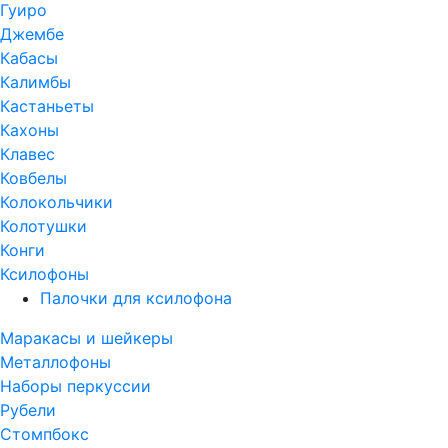
Гуиро
Джембе
Кабасы
Калимбы
Кастаньеты
Кахоны
Клавес
Ковбелы
Колокольчики
Колотушки
Конги
Ксилофоны
Палочки для ксилофона
Маракасы и шейкеры
Металлофоны
Наборы перкуссии
Рубели
Стомпбокс