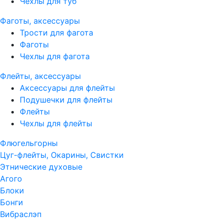
Чехлы для туб
Фаготы, аксессуары
Трости для фагота
Фаготы
Чехлы для фагота
Флейты, аксессуары
Аксессуары для флейты
Подушечки для флейты
Флейты
Чехлы для флейты
Флюгельгорны
Цуг-флейты, Окарины, Свистки
Этнические духовые
Агого
Блоки
Бонги
Вибраслэп