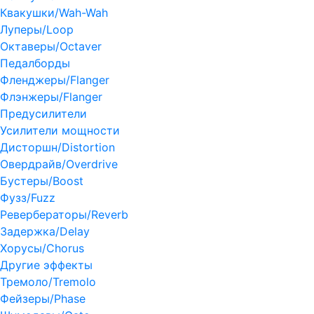
Квакушки/Wah-Wah
Луперы/Loop
Октаверы/Octaver
Педалборды
Фленджеры/Flanger
Флэнжеры/Flanger
Предусилители
Усилители мощности
Дисторшн/Distortion
Овердрайв/Overdrive
Бустеры/Boost
Фузз/Fuzz
Ревербераторы/Reverb
Задержка/Delay
Хорусы/Chorus
Другие эффекты
Тремоло/Tremolo
Фейзеры/Phase