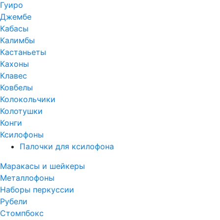
Гуиро
Джембе
Кабасы
Калимбы
Кастаньеты
Кахоны
Клавес
Ковбелы
Колокольчики
Колотушки
Конги
Ксилофоны
Палочки для ксилофона
Маракасы и шейкеры
Металлофоны
Наборы перкуссии
Рубели
Стомпбокс