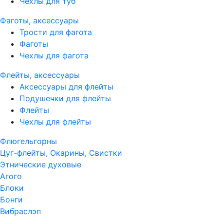
Чехлы для туб
Фаготы, аксессуары
Трости для фагота
Фаготы
Чехлы для фагота
Флейты, аксессуары
Аксессуары для флейты
Подушечки для флейты
Флейты
Чехлы для флейты
Флюгельгорны
Цуг-флейты, Окарины, Свистки
Этнические духовые
Агого
Блоки
Бонги
Вибраслэп