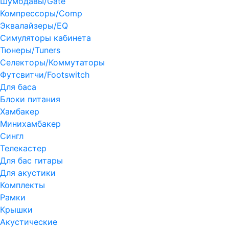
Шумодавы/Gate
Компрессоры/Comp
Эквалайзеры/EQ
Симуляторы кабинета
Тюнеры/Tuners
Селекторы/Коммутаторы
Футсвитчи/Footswitch
Для баса
Блоки питания
Хамбакер
Минихамбакер
Сингл
Телекастер
Для бас гитары
Для акустики
Комплекты
Рамки
Крышки
Акустические