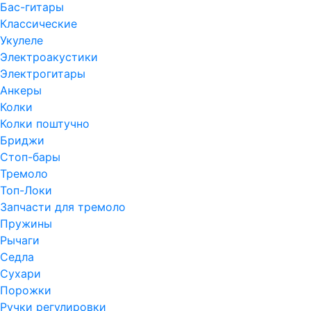
Бас-гитары
Классические
Укулеле
Электроакустики
Электрогитары
Анкеры
Колки
Колки поштучно
Бриджи
Стоп-бары
Тремоло
Топ-Локи
Запчасти для тремоло
Пружины
Рычаги
Седла
Сухари
Порожки
Ручки регулировки