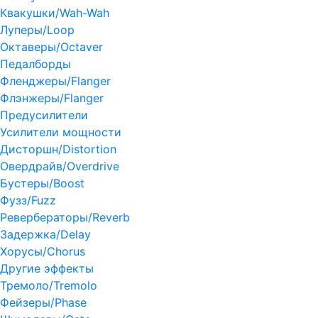
Квакушки/Wah-Wah
Луперы/Loop
Октаверы/Octaver
Педалборды
Фленджеры/Flanger
Флэнжеры/Flanger
Предусилители
Усилители мощности
Дисторшн/Distortion
Овердрайв/Overdrive
Бустеры/Boost
Фузз/Fuzz
Ревербераторы/Reverb
Задержка/Delay
Хорусы/Chorus
Другие эффекты
Тремоло/Tremolo
Фейзеры/Phase