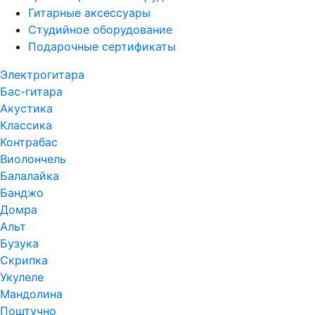
Гитарные аксессуары
Студийное оборудование
Подарочные сертификаты
Электрогитара
Бас-гитара
Акустика
Классика
Контрабас
Виолончель
Балалайка
Банджо
Домра
Альт
Бузука
Скрипка
Укулеле
Мандолина
Поштучно