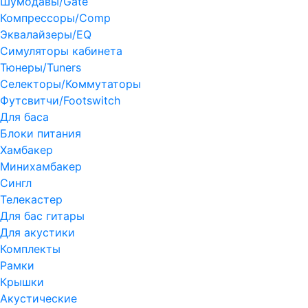
Шумодавы/Gate
Компрессоры/Comp
Эквалайзеры/EQ
Симуляторы кабинета
Тюнеры/Tuners
Селекторы/Коммутаторы
Футсвитчи/Footswitch
Для баса
Блоки питания
Хамбакер
Минихамбакер
Сингл
Телекастер
Для бас гитары
Для акустики
Комплекты
Рамки
Крышки
Акустические