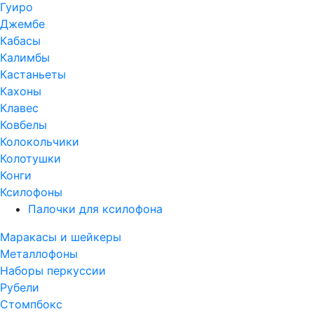
Гуиро
Джембе
Кабасы
Калимбы
Кастаньеты
Кахоны
Клавес
Ковбелы
Колокольчики
Колотушки
Конги
Ксилофоны
Палочки для ксилофона
Маракасы и шейкеры
Металлофоны
Наборы перкуссии
Рубели
Стомпбокс