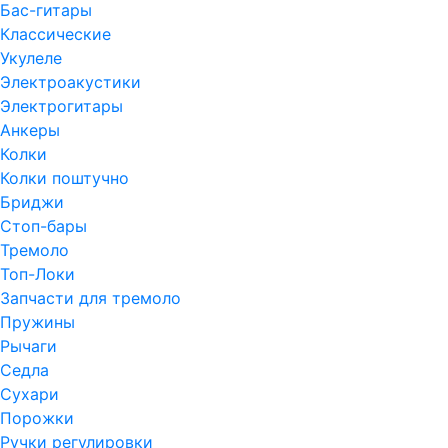
Бас-гитары
Классические
Укулеле
Электроакустики
Электрогитары
Анкеры
Колки
Колки поштучно
Бриджи
Стоп-бары
Тремоло
Топ-Локи
Запчасти для тремоло
Пружины
Рычаги
Седла
Сухари
Порожки
Ручки регулировки