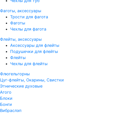
Чехлы для туб
Фаготы, аксессуары
Трости для фагота
Фаготы
Чехлы для фагота
Флейты, аксессуары
Аксессуары для флейты
Подушечки для флейты
Флейты
Чехлы для флейты
Флюгельгорны
Цуг-флейты, Окарины, Свистки
Этнические духовые
Агого
Блоки
Бонги
Вибраслэп