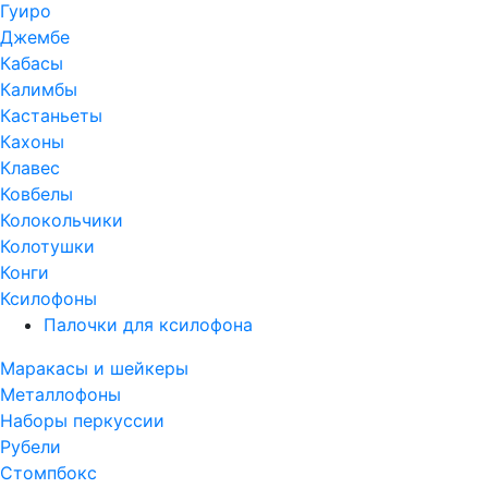
Гуиро
Джембе
Кабасы
Калимбы
Кастаньеты
Кахоны
Клавес
Ковбелы
Колокольчики
Колотушки
Конги
Ксилофоны
Палочки для ксилофона
Маракасы и шейкеры
Металлофоны
Наборы перкуссии
Рубели
Стомпбокс