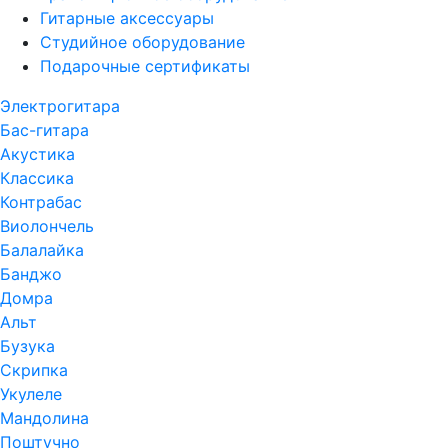
Гитарные аксессуары
Студийное оборудование
Подарочные сертификаты
Электрогитара
Бас-гитара
Акустика
Классика
Контрабас
Виолончель
Балалайка
Банджо
Домра
Альт
Бузука
Скрипка
Укулеле
Мандолина
Поштучно