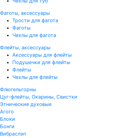
Чехлы для туб
Фаготы, аксессуары
Трости для фагота
Фаготы
Чехлы для фагота
Флейты, аксессуары
Аксессуары для флейты
Подушечки для флейты
Флейты
Чехлы для флейты
Флюгельгорны
Цуг-флейты, Окарины, Свистки
Этнические духовые
Агого
Блоки
Бонги
Вибраслэп