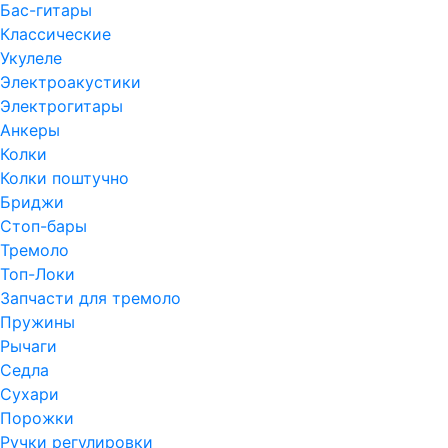
Бас-гитары
Классические
Укулеле
Электроакустики
Электрогитары
Анкеры
Колки
Колки поштучно
Бриджи
Стоп-бары
Тремоло
Топ-Локи
Запчасти для тремоло
Пружины
Рычаги
Седла
Сухари
Порожки
Ручки регулировки