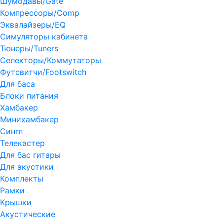
Шумодавы/Gate
Компрессоры/Comp
Эквалайзеры/EQ
Симуляторы кабинета
Тюнеры/Tuners
Селекторы/Коммутаторы
Футсвитчи/Footswitch
Для баса
Блоки питания
Хамбакер
Минихамбакер
Сингл
Телекастер
Для бас гитары
Для акустики
Комплекты
Рамки
Крышки
Акустические