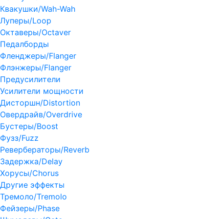
Квакушки/Wah-Wah
Луперы/Loop
Октаверы/Octaver
Педалборды
Фленджеры/Flanger
Флэнжеры/Flanger
Предусилители
Усилители мощности
Дисторшн/Distortion
Овердрайв/Overdrive
Бустеры/Boost
Фузз/Fuzz
Ревербераторы/Reverb
Задержка/Delay
Хорусы/Chorus
Другие эффекты
Тремоло/Tremolo
Фейзеры/Phase