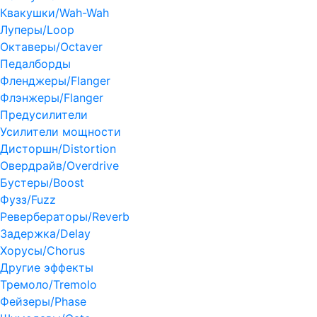
Квакушки/Wah-Wah
Луперы/Loop
Октаверы/Octaver
Педалборды
Фленджеры/Flanger
Флэнжеры/Flanger
Предусилители
Усилители мощности
Дисторшн/Distortion
Овердрайв/Overdrive
Бустеры/Boost
Фузз/Fuzz
Ревербераторы/Reverb
Задержка/Delay
Хорусы/Chorus
Другие эффекты
Тремоло/Tremolo
Фейзеры/Phase