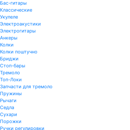
Бас-гитары
Классические
Укулеле
Электроакустики
Электрогитары
Анкеры
Колки
Колки поштучно
Бриджи
Стоп-бары
Тремоло
Топ-Локи
Запчасти для тремоло
Пружины
Рычаги
Седла
Сухари
Порожки
Ручки регулировки