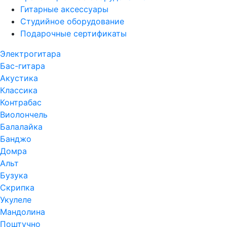
Гитарные аксессуары
Студийное оборудование
Подарочные сертификаты
Электрогитара
Бас-гитара
Акустика
Классика
Контрабас
Виолончель
Балалайка
Банджо
Домра
Альт
Бузука
Скрипка
Укулеле
Мандолина
Поштучно