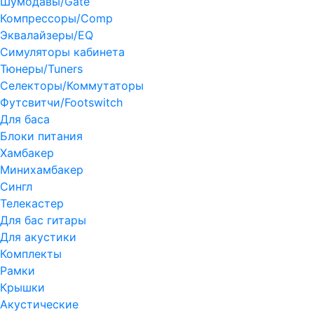
Шумодавы/Gate
Компрессоры/Comp
Эквалайзеры/EQ
Симуляторы кабинета
Тюнеры/Tuners
Селекторы/Коммутаторы
Футсвитчи/Footswitch
Для баса
Блоки питания
Хамбакер
Минихамбакер
Сингл
Телекастер
Для бас гитары
Для акустики
Комплекты
Рамки
Крышки
Акустические