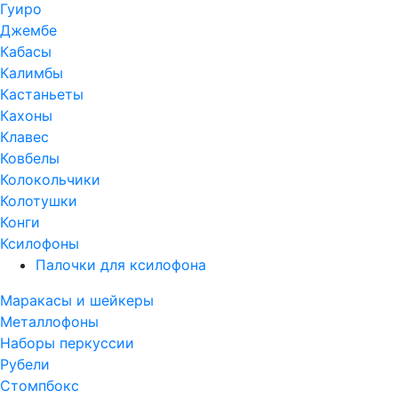
Гуиро
Джембе
Кабасы
Калимбы
Кастаньеты
Кахоны
Клавес
Ковбелы
Колокольчики
Колотушки
Конги
Ксилофоны
Палочки для ксилофона
Маракасы и шейкеры
Металлофоны
Наборы перкуссии
Рубели
Стомпбокс