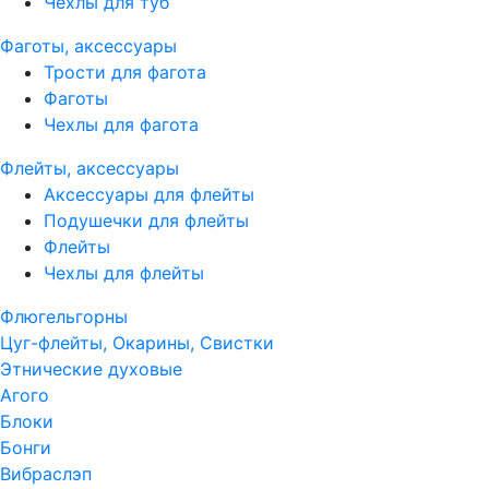
Чехлы для туб
Фаготы, аксессуары
Трости для фагота
Фаготы
Чехлы для фагота
Флейты, аксессуары
Аксессуары для флейты
Подушечки для флейты
Флейты
Чехлы для флейты
Флюгельгорны
Цуг-флейты, Окарины, Свистки
Этнические духовые
Агого
Блоки
Бонги
Вибраслэп