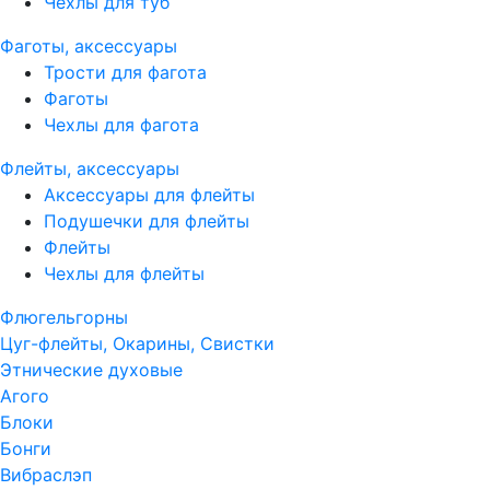
Чехлы для туб
Фаготы, аксессуары
Трости для фагота
Фаготы
Чехлы для фагота
Флейты, аксессуары
Аксессуары для флейты
Подушечки для флейты
Флейты
Чехлы для флейты
Флюгельгорны
Цуг-флейты, Окарины, Свистки
Этнические духовые
Агого
Блоки
Бонги
Вибраслэп