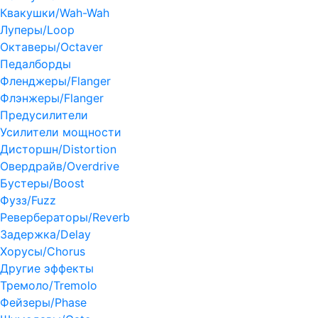
Квакушки/Wah-Wah
Луперы/Loop
Октаверы/Octaver
Педалборды
Фленджеры/Flanger
Флэнжеры/Flanger
Предусилители
Усилители мощности
Дисторшн/Distortion
Овердрайв/Overdrive
Бустеры/Boost
Фузз/Fuzz
Ревербераторы/Reverb
Задержка/Delay
Хорусы/Chorus
Другие эффекты
Тремоло/Tremolo
Фейзеры/Phase