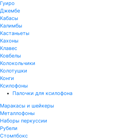
Гуиро
Джембе
Кабасы
Калимбы
Кастаньеты
Кахоны
Клавес
Ковбелы
Колокольчики
Колотушки
Конги
Ксилофоны
Палочки для ксилофона
Маракасы и шейкеры
Металлофоны
Наборы перкуссии
Рубели
Стомпбокс