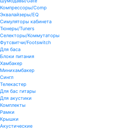
Шумодавы/Gate
Компрессоры/Comp
Эквалайзеры/EQ
Симуляторы кабинета
Тюнеры/Tuners
Селекторы/Коммутаторы
Футсвитчи/Footswitch
Для баса
Блоки питания
Хамбакер
Минихамбакер
Сингл
Телекастер
Для бас гитары
Для акустики
Комплекты
Рамки
Крышки
Акустические