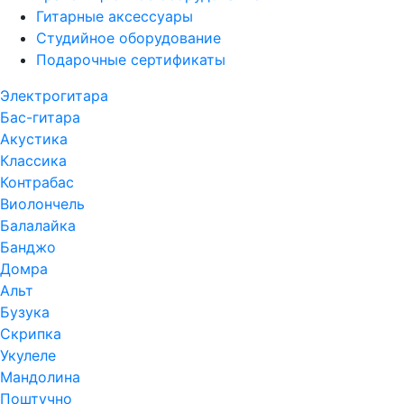
Гитарные аксессуары
Студийное оборудование
Подарочные сертификаты
Электрогитара
Бас-гитара
Акустика
Классика
Контрабас
Виолончель
Балалайка
Банджо
Домра
Альт
Бузука
Скрипка
Укулеле
Мандолина
Поштучно