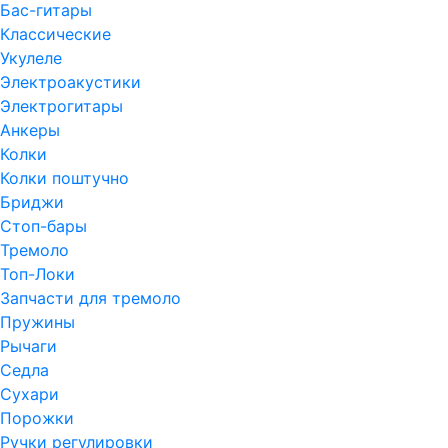
Бас-гитары
Классические
Укулеле
Электроакустики
Электрогитары
Анкеры
Колки
Колки поштучно
Бриджи
Стоп-бары
Тремоло
Топ-Локи
Запчасти для тремоло
Пружины
Рычаги
Седла
Сухари
Порожки
Ручки регулировки