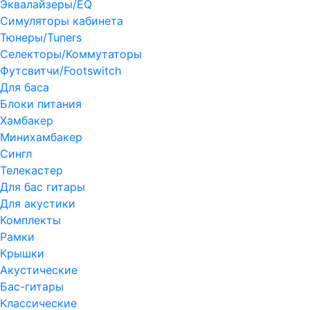
Эквалайзеры/EQ
Симуляторы кабинета
Тюнеры/Tuners
Селекторы/Коммутаторы
Футсвитчи/Footswitch
Для баса
Блоки питания
Хамбакер
Минихамбакер
Сингл
Телекастер
Для бас гитары
Для акустики
Комплекты
Рамки
Крышки
Акустические
Бас-гитары
Классические