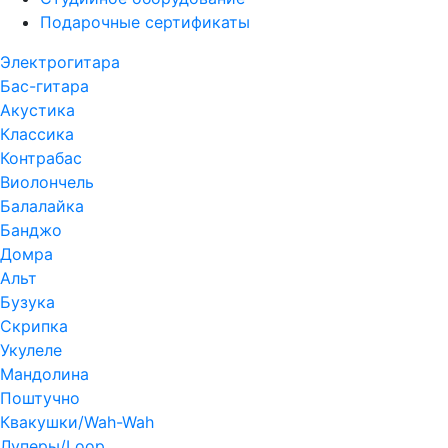
Подарочные сертификаты
Электрогитара
Бас-гитара
Акустика
Классика
Контрабас
Виолончель
Балалайка
Банджо
Домра
Альт
Бузука
Скрипка
Укулеле
Мандолина
Поштучно
Квакушки/Wah-Wah
Луперы/Loop