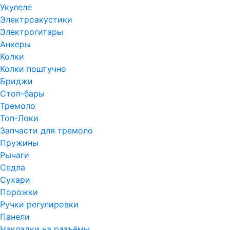
Укулеле
Электроакустики
Электрогитары
Анкеры
Колки
Колки поштучно
Бриджи
Стоп-бары
Тремоло
Топ-Локи
Запчасти для тремоло
Пружины
Рычаги
Седла
Сухари
Порожки
Ручки регулировки
Панели
Накладки на разъёмы