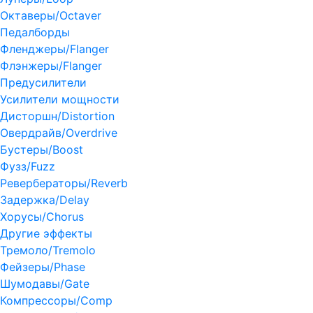
Октаверы/Octaver
Педалборды
Фленджеры/Flanger
Флэнжеры/Flanger
Предусилители
Усилители мощности
Дисторшн/Distortion
Овердрайв/Overdrive
Бустеры/Boost
Фузз/Fuzz
Ревербераторы/Reverb
Задержка/Delay
Хорусы/Chorus
Другие эффекты
Тремоло/Tremolo
Фейзеры/Phase
Шумодавы/Gate
Компрессоры/Comp