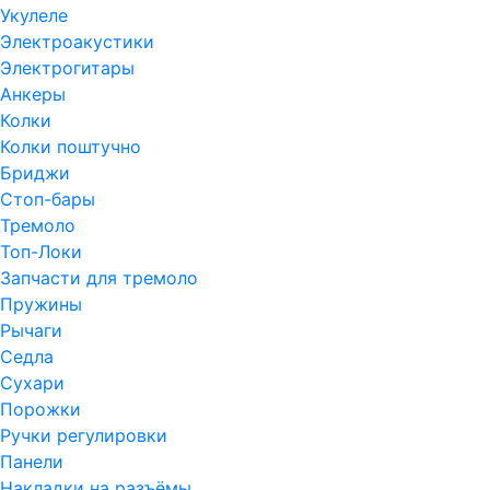
Укулеле
Электроакустики
Электрогитары
Анкеры
Колки
Колки поштучно
Бриджи
Стоп-бары
Тремоло
Топ-Локи
Запчасти для тремоло
Пружины
Рычаги
Седла
Сухари
Порожки
Ручки регулировки
Панели
Накладки на разъёмы