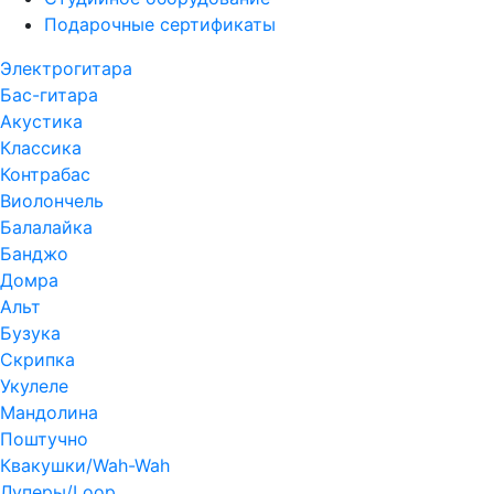
Подарочные сертификаты
Электрогитара
Бас-гитара
Акустика
Классика
Контрабас
Виолончель
Балалайка
Банджо
Домра
Альт
Бузука
Скрипка
Укулеле
Мандолина
Поштучно
Квакушки/Wah-Wah
Луперы/Loop