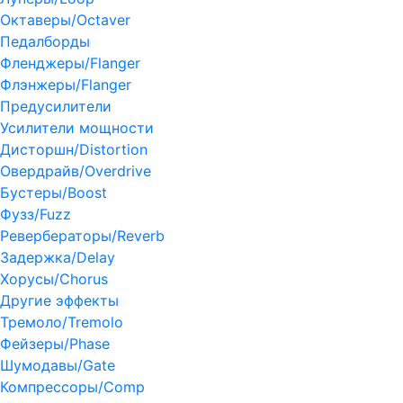
Октаверы/Octaver
Педалборды
Фленджеры/Flanger
Флэнжеры/Flanger
Предусилители
Усилители мощности
Дисторшн/Distortion
Овердрайв/Overdrive
Бустеры/Boost
Фузз/Fuzz
Ревербераторы/Reverb
Задержка/Delay
Хорусы/Chorus
Другие эффекты
Тремоло/Tremolo
Фейзеры/Phase
Шумодавы/Gate
Компрессоры/Comp