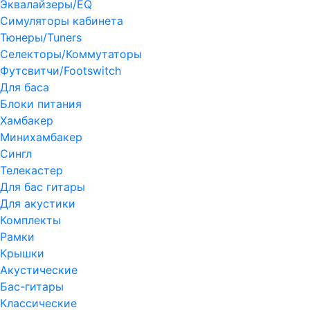
Эквалайзеры/EQ
Симуляторы кабинета
Тюнеры/Tuners
Селекторы/Коммутаторы
Футсвитчи/Footswitch
Для баса
Блоки питания
Хамбакер
Минихамбакер
Сингл
Телекастер
Для бас гитары
Для акустики
Комплекты
Рамки
Крышки
Акустические
Бас-гитары
Классические