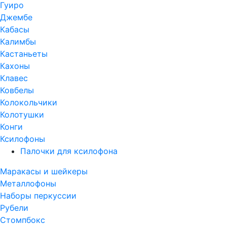
Гуиро
Джембе
Кабасы
Калимбы
Кастаньеты
Кахоны
Клавес
Ковбелы
Колокольчики
Колотушки
Конги
Ксилофоны
Палочки для ксилофона
Маракасы и шейкеры
Металлофоны
Наборы перкуссии
Рубели
Стомпбокс