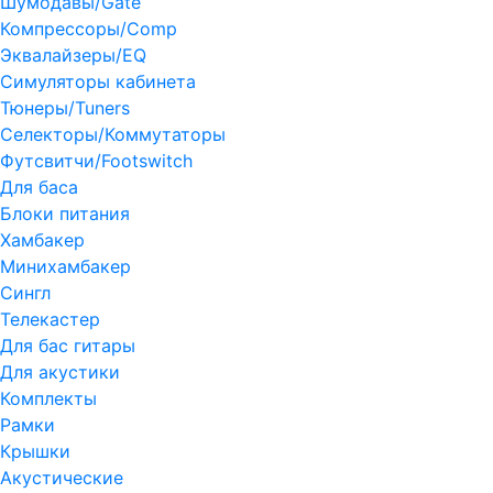
Шумодавы/Gate
Компрессоры/Comp
Эквалайзеры/EQ
Симуляторы кабинета
Тюнеры/Tuners
Селекторы/Коммутаторы
Футсвитчи/Footswitch
Для баса
Блоки питания
Хамбакер
Минихамбакер
Сингл
Телекастер
Для бас гитары
Для акустики
Комплекты
Рамки
Крышки
Акустические