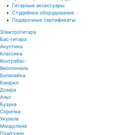
Гитарные аксессуары
Студийное оборудование
Подарочные сертификаты
Электрогитара
Бас-гитара
Акустика
Классика
Контрабас
Виолончель
Балалайка
Банджо
Домра
Альт
Бузука
Скрипка
Укулеле
Мандолина
Поштучно