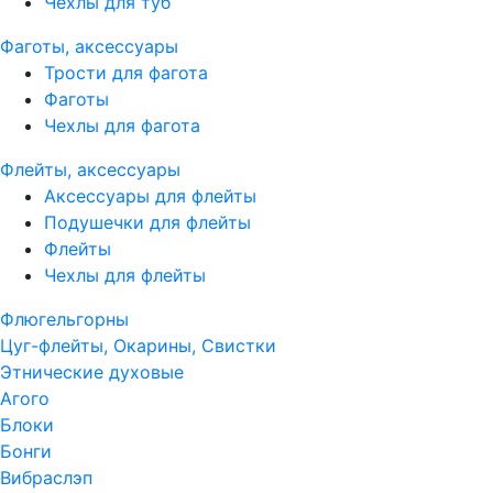
Чехлы для туб
Фаготы, аксессуары
Трости для фагота
Фаготы
Чехлы для фагота
Флейты, аксессуары
Аксессуары для флейты
Подушечки для флейты
Флейты
Чехлы для флейты
Флюгельгорны
Цуг-флейты, Окарины, Свистки
Этнические духовые
Агого
Блоки
Бонги
Вибраслэп