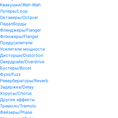
Квакушки/Wah-Wah
Луперы/Loop
Октаверы/Octaver
Педалборды
Фленджеры/Flanger
Флэнжеры/Flanger
Предусилители
Усилители мощности
Дисторшн/Distortion
Овердрайв/Overdrive
Бустеры/Boost
Фузз/Fuzz
Ревербераторы/Reverb
Задержка/Delay
Хорусы/Chorus
Другие эффекты
Тремоло/Tremolo
Фейзеры/Phase