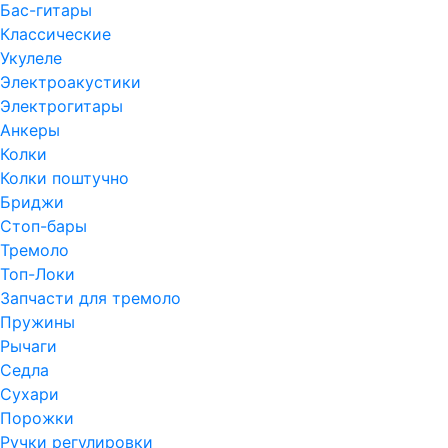
Бас-гитары
Классические
Укулеле
Электроакустики
Электрогитары
Анкеры
Колки
Колки поштучно
Бриджи
Стоп-бары
Тремоло
Топ-Локи
Запчасти для тремоло
Пружины
Рычаги
Седла
Сухари
Порожки
Ручки регулировки