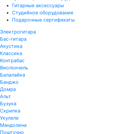
Гитарные аксессуары
Студийное оборудование
Подарочные сертификаты
Электрогитара
Бас-гитара
Акустика
Классика
Контрабас
Виолончель
Балалайка
Банджо
Домра
Альт
Бузука
Скрипка
Укулеле
Мандолина
Поштучно