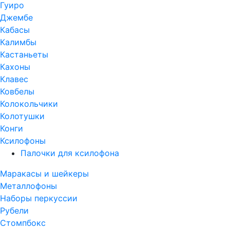
Гуиро
Джембе
Кабасы
Калимбы
Кастаньеты
Кахоны
Клавес
Ковбелы
Колокольчики
Колотушки
Конги
Ксилофоны
Палочки для ксилофона
Маракасы и шейкеры
Металлофоны
Наборы перкуссии
Рубели
Стомпбокс