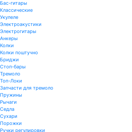
Бас-гитары
Классические
Укулеле
Электроакустики
Электрогитары
Анкеры
Колки
Колки поштучно
Бриджи
Стоп-бары
Тремоло
Топ-Локи
Запчасти для тремоло
Пружины
Рычаги
Седла
Сухари
Порожки
Ручки регулировки