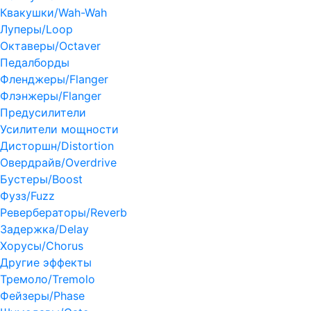
Квакушки/Wah-Wah
Луперы/Loop
Октаверы/Octaver
Педалборды
Фленджеры/Flanger
Флэнжеры/Flanger
Предусилители
Усилители мощности
Дисторшн/Distortion
Овердрайв/Overdrive
Бустеры/Boost
Фузз/Fuzz
Ревербераторы/Reverb
Задержка/Delay
Хорусы/Chorus
Другие эффекты
Тремоло/Tremolo
Фейзеры/Phase