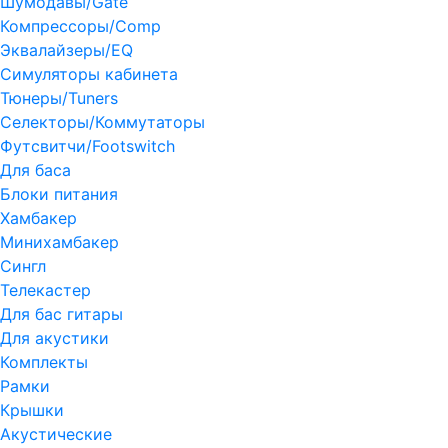
Шумодавы/Gate
Компрессоры/Comp
Эквалайзеры/EQ
Симуляторы кабинета
Тюнеры/Tuners
Селекторы/Коммутаторы
Футсвитчи/Footswitch
Для баса
Блоки питания
Хамбакер
Минихамбакер
Сингл
Телекастер
Для бас гитары
Для акустики
Комплекты
Рамки
Крышки
Акустические