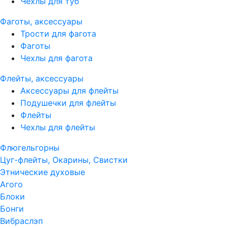
Чехлы для туб
Фаготы, аксессуары
Трости для фагота
Фаготы
Чехлы для фагота
Флейты, аксессуары
Аксессуары для флейты
Подушечки для флейты
Флейты
Чехлы для флейты
Флюгельгорны
Цуг-флейты, Окарины, Свистки
Этнические духовые
Агого
Блоки
Бонги
Вибраслэп