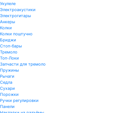
Укулеле
Электроакустики
Электрогитары
Анкеры
Колки
Колки поштучно
Бриджи
Стоп-бары
Тремоло
Топ-Локи
Запчасти для тремоло
Пружины
Рычаги
Седла
Сухари
Порожки
Ручки регулировки
Панели
Накладки на разъёмы