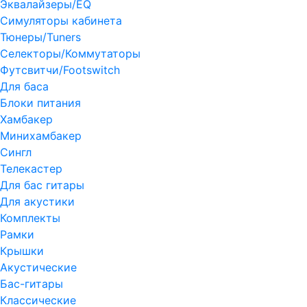
Эквалайзеры/EQ
Симуляторы кабинета
Тюнеры/Tuners
Селекторы/Коммутаторы
Футсвитчи/Footswitch
Для баса
Блоки питания
Хамбакер
Минихамбакер
Сингл
Телекастер
Для бас гитары
Для акустики
Комплекты
Рамки
Крышки
Акустические
Бас-гитары
Классические