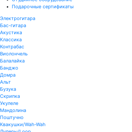
Подарочные сертификаты
Электрогитара
Бас-гитара
Акустика
Классика
Контрабас
Виолончель
Балалайка
Банджо
Домра
Альт
Бузука
Скрипка
Укулеле
Мандолина
Поштучно
Квакушки/Wah-Wah
Луперы/Loop