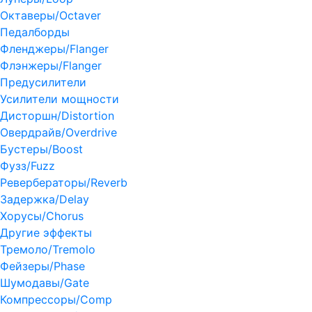
Октаверы/Octaver
Педалборды
Фленджеры/Flanger
Флэнжеры/Flanger
Предусилители
Усилители мощности
Дисторшн/Distortion
Овердрайв/Overdrive
Бустеры/Boost
Фузз/Fuzz
Ревербераторы/Reverb
Задержка/Delay
Хорусы/Chorus
Другие эффекты
Тремоло/Tremolo
Фейзеры/Phase
Шумодавы/Gate
Компрессоры/Comp