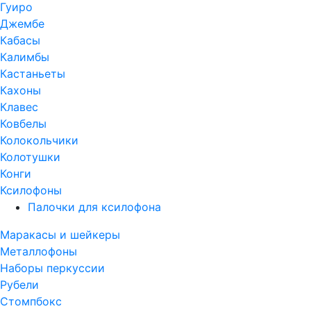
Гуиро
Джембе
Кабасы
Калимбы
Кастаньеты
Кахоны
Клавес
Ковбелы
Колокольчики
Колотушки
Конги
Ксилофоны
Палочки для ксилофона
Маракасы и шейкеры
Металлофоны
Наборы перкуссии
Рубели
Стомпбокс