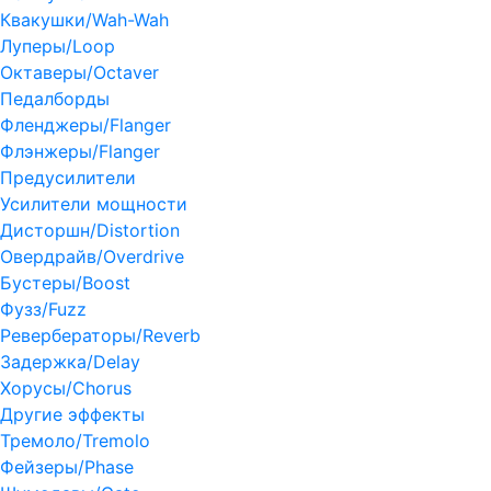
Квакушки/Wah-Wah
Луперы/Loop
Октаверы/Octaver
Педалборды
Фленджеры/Flanger
Флэнжеры/Flanger
Предусилители
Усилители мощности
Дисторшн/Distortion
Овердрайв/Overdrive
Бустеры/Boost
Фузз/Fuzz
Ревербераторы/Reverb
Задержка/Delay
Хорусы/Chorus
Другие эффекты
Тремоло/Tremolo
Фейзеры/Phase