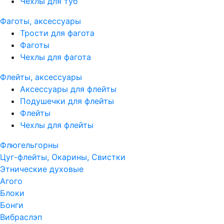
Чехлы для туб
Фаготы, аксессуары
Трости для фагота
Фаготы
Чехлы для фагота
Флейты, аксессуары
Аксессуары для флейты
Подушечки для флейты
Флейты
Чехлы для флейты
Флюгельгорны
Цуг-флейты, Окарины, Свистки
Этнические духовые
Агого
Блоки
Бонги
Вибраслэп