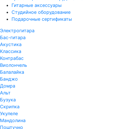
Гитарные аксессуары
Студийное оборудование
Подарочные сертификаты
Электрогитара
Бас-гитара
Акустика
Классика
Контрабас
Виолончель
Балалайка
Банджо
Домра
Альт
Бузука
Скрипка
Укулеле
Мандолина
Поштучно