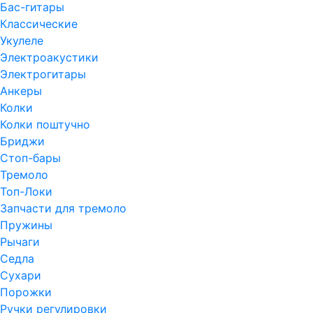
Бас-гитары
Классические
Укулеле
Электроакустики
Электрогитары
Анкеры
Колки
Колки поштучно
Бриджи
Стоп-бары
Тремоло
Топ-Локи
Запчасти для тремоло
Пружины
Рычаги
Седла
Сухари
Порожки
Ручки регулировки