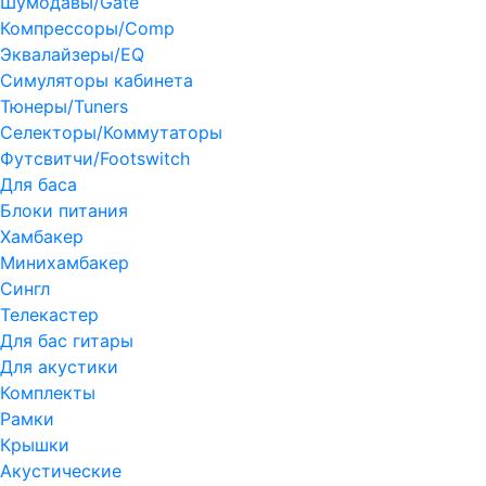
Шумодавы/Gate
Компрессоры/Comp
Эквалайзеры/EQ
Симуляторы кабинета
Тюнеры/Tuners
Селекторы/Коммутаторы
Футсвитчи/Footswitch
Для баса
Блоки питания
Хамбакер
Минихамбакер
Сингл
Телекастер
Для бас гитары
Для акустики
Комплекты
Рамки
Крышки
Акустические