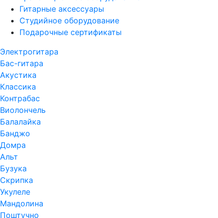
Гитарные аксессуары
Студийное оборудование
Подарочные сертификаты
Электрогитара
Бас-гитара
Акустика
Классика
Контрабас
Виолончель
Балалайка
Банджо
Домра
Альт
Бузука
Скрипка
Укулеле
Мандолина
Поштучно