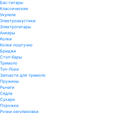
Бас-гитары
Классические
Укулеле
Электроакустики
Электрогитары
Анкеры
Колки
Колки поштучно
Бриджи
Стоп-бары
Тремоло
Топ-Локи
Запчасти для тремоло
Пружины
Рычаги
Седла
Сухари
Порожки
Ручки регулировки