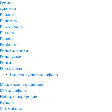
Гуиро
Джембе
Кабасы
Калимбы
Кастаньеты
Кахоны
Клавес
Ковбелы
Колокольчики
Колотушки
Конги
Ксилофоны
Палочки для ксилофона
Маракасы и шейкеры
Металлофоны
Наборы перкуссии
Рубели
Стомпбокс