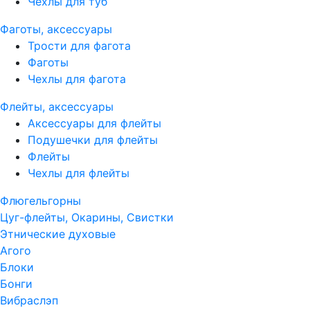
Чехлы для туб
Фаготы, аксессуары
Трости для фагота
Фаготы
Чехлы для фагота
Флейты, аксессуары
Аксессуары для флейты
Подушечки для флейты
Флейты
Чехлы для флейты
Флюгельгорны
Цуг-флейты, Окарины, Свистки
Этнические духовые
Агого
Блоки
Бонги
Вибраслэп