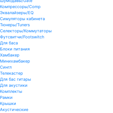
Шумодавы/Gate
Компрессоры/Comp
Эквалайзеры/EQ
Симуляторы кабинета
Тюнеры/Tuners
Селекторы/Коммутаторы
Футсвитчи/Footswitch
Для баса
Блоки питания
Хамбакер
Минихамбакер
Сингл
Телекастер
Для бас гитары
Для акустики
Комплекты
Рамки
Крышки
Акустические