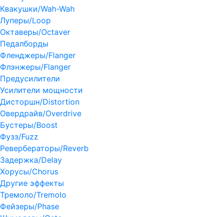
Квакушки/Wah-Wah
Луперы/Loop
Октаверы/Octaver
Педалборды
Фленджеры/Flanger
Флэнжеры/Flanger
Предусилители
Усилители мощности
Дисторшн/Distortion
Овердрайв/Overdrive
Бустеры/Boost
Фузз/Fuzz
Ревербераторы/Reverb
Задержка/Delay
Хорусы/Chorus
Другие эффекты
Тремоло/Tremolo
Фейзеры/Phase