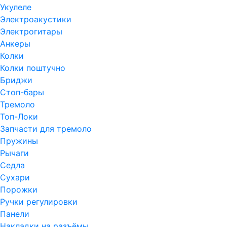
Укулеле
Электроакустики
Электрогитары
Анкеры
Колки
Колки поштучно
Бриджи
Стоп-бары
Тремоло
Топ-Локи
Запчасти для тремоло
Пружины
Рычаги
Седла
Сухари
Порожки
Ручки регулировки
Панели
Накладки на разъёмы