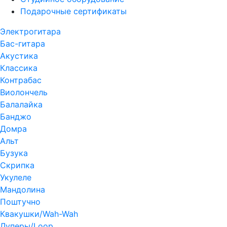
Подарочные сертификаты
Электрогитара
Бас-гитара
Акустика
Классика
Контрабас
Виолончель
Балалайка
Банджо
Домра
Альт
Бузука
Скрипка
Укулеле
Мандолина
Поштучно
Квакушки/Wah-Wah
Луперы/Loop