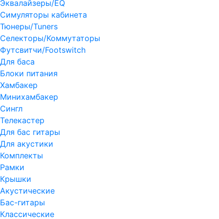
Эквалайзеры/EQ
Симуляторы кабинета
Тюнеры/Tuners
Селекторы/Коммутаторы
Футсвитчи/Footswitch
Для баса
Блоки питания
Хамбакер
Минихамбакер
Сингл
Телекастер
Для бас гитары
Для акустики
Комплекты
Рамки
Крышки
Акустические
Бас-гитары
Классические