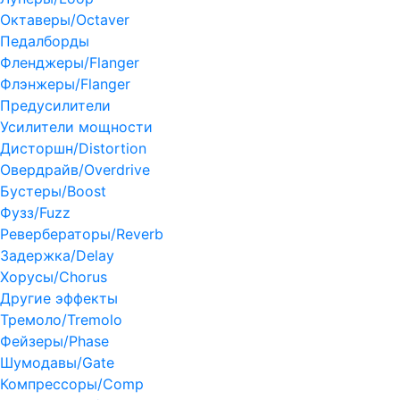
Октаверы/Octaver
Педалборды
Фленджеры/Flanger
Флэнжеры/Flanger
Предусилители
Усилители мощности
Дисторшн/Distortion
Овердрайв/Overdrive
Бустеры/Boost
Фузз/Fuzz
Ревербераторы/Reverb
Задержка/Delay
Хорусы/Chorus
Другие эффекты
Тремоло/Tremolo
Фейзеры/Phase
Шумодавы/Gate
Компрессоры/Comp