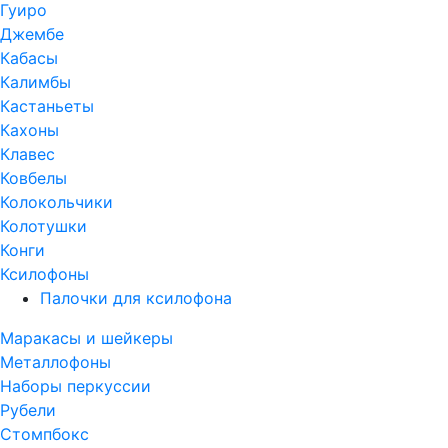
Гуиро
Джембе
Кабасы
Калимбы
Кастаньеты
Кахоны
Клавес
Ковбелы
Колокольчики
Колотушки
Конги
Ксилофоны
Палочки для ксилофона
Маракасы и шейкеры
Металлофоны
Наборы перкуссии
Рубели
Стомпбокс