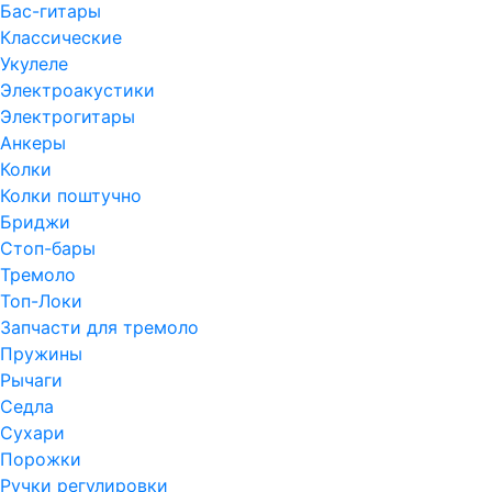
Бас-гитары
Классические
Укулеле
Электроакустики
Электрогитары
Анкеры
Колки
Колки поштучно
Бриджи
Стоп-бары
Тремоло
Топ-Локи
Запчасти для тремоло
Пружины
Рычаги
Седла
Сухари
Порожки
Ручки регулировки