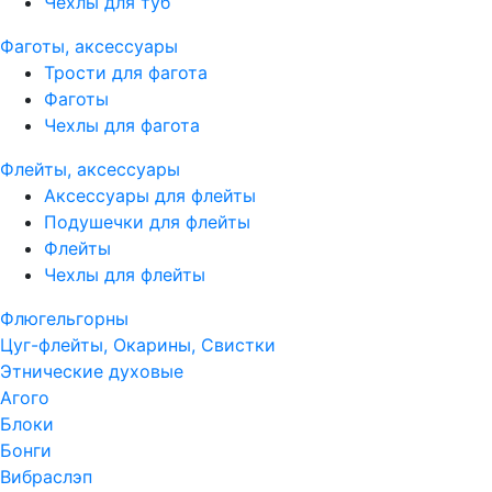
Чехлы для туб
Фаготы, аксессуары
Трости для фагота
Фаготы
Чехлы для фагота
Флейты, аксессуары
Аксессуары для флейты
Подушечки для флейты
Флейты
Чехлы для флейты
Флюгельгорны
Цуг-флейты, Окарины, Свистки
Этнические духовые
Агого
Блоки
Бонги
Вибраслэп