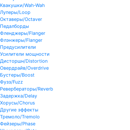
Квакушки/Wah-Wah
Луперы/Loop
Октаверы/Octaver
Педалборды
Фленджеры/Flanger
Флэнжеры/Flanger
Предусилители
Усилители мощности
Дисторшн/Distortion
Овердрайв/Overdrive
Бустеры/Boost
Фузз/Fuzz
Ревербераторы/Reverb
Задержка/Delay
Хорусы/Chorus
Другие эффекты
Тремоло/Tremolo
Фейзеры/Phase