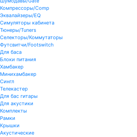
Шумодавы/Gate
Компрессоры/Comp
Эквалайзеры/EQ
Симуляторы кабинета
Тюнеры/Tuners
Селекторы/Коммутаторы
Футсвитчи/Footswitch
Для баса
Блоки питания
Хамбакер
Минихамбакер
Сингл
Телекастер
Для бас гитары
Для акустики
Комплекты
Рамки
Крышки
Акустические