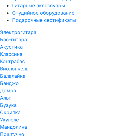
Гитарные аксессуары
Студийное оборудование
Подарочные сертификаты
Электрогитара
Бас-гитара
Акустика
Классика
Контрабас
Виолончель
Балалайка
Банджо
Домра
Альт
Бузука
Скрипка
Укулеле
Мандолина
Поштучно