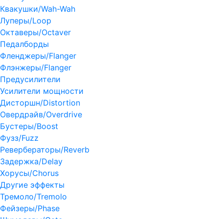
Квакушки/Wah-Wah
Луперы/Loop
Октаверы/Octaver
Педалборды
Фленджеры/Flanger
Флэнжеры/Flanger
Предусилители
Усилители мощности
Дисторшн/Distortion
Овердрайв/Overdrive
Бустеры/Boost
Фузз/Fuzz
Ревербераторы/Reverb
Задержка/Delay
Хорусы/Chorus
Другие эффекты
Тремоло/Tremolo
Фейзеры/Phase