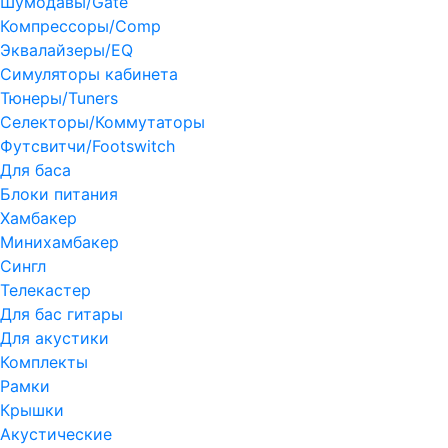
Шумодавы/Gate
Компрессоры/Comp
Эквалайзеры/EQ
Симуляторы кабинета
Тюнеры/Tuners
Селекторы/Коммутаторы
Футсвитчи/Footswitch
Для баса
Блоки питания
Хамбакер
Минихамбакер
Сингл
Телекастер
Для бас гитары
Для акустики
Комплекты
Рамки
Крышки
Акустические