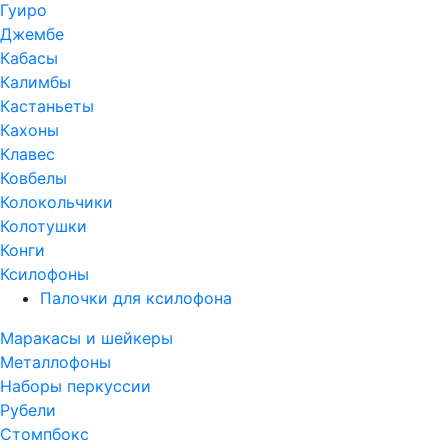
Гуиро
Джембе
Кабасы
Калимбы
Кастаньеты
Кахоны
Клавес
Ковбелы
Колокольчики
Колотушки
Конги
Ксилофоны
Палочки для ксилофона
Маракасы и шейкеры
Металлофоны
Наборы перкуссии
Рубели
Стомпбокс