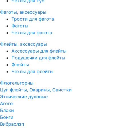
Чехлы для туб
Фаготы, аксессуары
Трости для фагота
Фаготы
Чехлы для фагота
Флейты, аксессуары
Аксессуары для флейты
Подушечки для флейты
Флейты
Чехлы для флейты
Флюгельгорны
Цуг-флейты, Окарины, Свистки
Этнические духовые
Агого
Блоки
Бонги
Вибраслэп