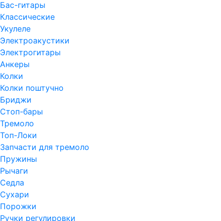
Бас-гитары
Классические
Укулеле
Электроакустики
Электрогитары
Анкеры
Колки
Колки поштучно
Бриджи
Стоп-бары
Тремоло
Топ-Локи
Запчасти для тремоло
Пружины
Рычаги
Седла
Сухари
Порожки
Ручки регулировки