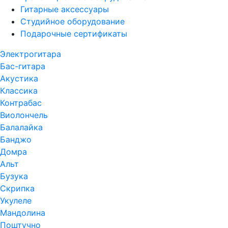
Гитарные аксессуары
Студийное оборудование
Подарочные сертификаты
Электрогитара
Бас-гитара
Акустика
Классика
Контрабас
Виолончель
Балалайка
Банджо
Домра
Альт
Бузука
Скрипка
Укулеле
Мандолина
Поштучно