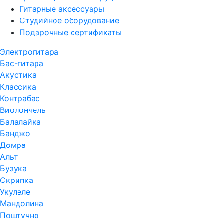
Гитарные аксессуары
Студийное оборудование
Подарочные сертификаты
Электрогитара
Бас-гитара
Акустика
Классика
Контрабас
Виолончель
Балалайка
Банджо
Домра
Альт
Бузука
Скрипка
Укулеле
Мандолина
Поштучно