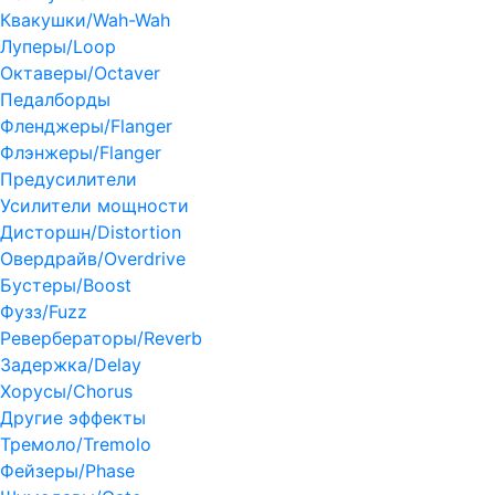
Квакушки/Wah-Wah
Луперы/Loop
Октаверы/Octaver
Педалборды
Фленджеры/Flanger
Флэнжеры/Flanger
Предусилители
Усилители мощности
Дисторшн/Distortion
Овердрайв/Overdrive
Бустеры/Boost
Фузз/Fuzz
Ревербераторы/Reverb
Задержка/Delay
Хорусы/Chorus
Другие эффекты
Тремоло/Tremolo
Фейзеры/Phase