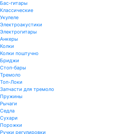
Бас-гитары
Классические
Укулеле
Электроакустики
Электрогитары
Анкеры
Колки
Колки поштучно
Бриджи
Стоп-бары
Тремоло
Топ-Локи
Запчасти для тремоло
Пружины
Рычаги
Седла
Сухари
Порожки
Ручки регулировки