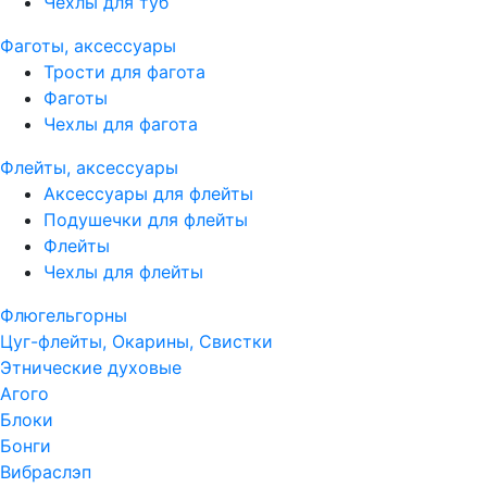
Чехлы для туб
Фаготы, аксессуары
Трости для фагота
Фаготы
Чехлы для фагота
Флейты, аксессуары
Аксессуары для флейты
Подушечки для флейты
Флейты
Чехлы для флейты
Флюгельгорны
Цуг-флейты, Окарины, Свистки
Этнические духовые
Агого
Блоки
Бонги
Вибраслэп