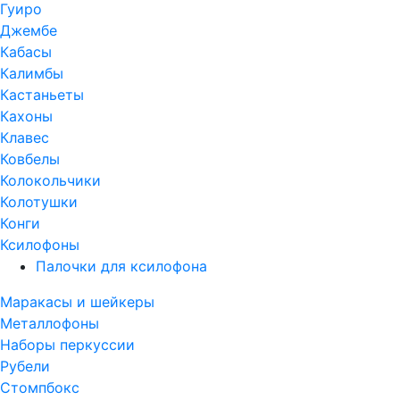
Гуиро
Джембе
Кабасы
Калимбы
Кастаньеты
Кахоны
Клавес
Ковбелы
Колокольчики
Колотушки
Конги
Ксилофоны
Палочки для ксилофона
Маракасы и шейкеры
Металлофоны
Наборы перкуссии
Рубели
Стомпбокс