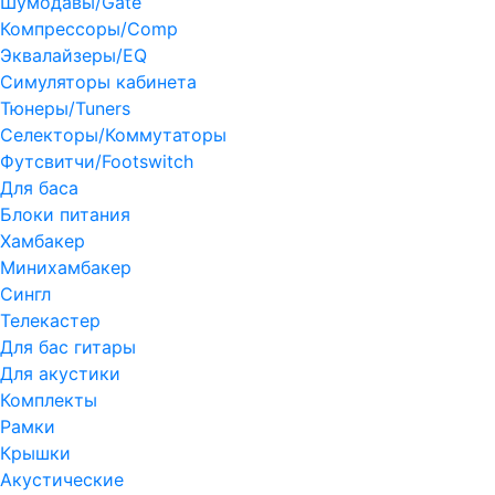
Шумодавы/Gate
Компрессоры/Comp
Эквалайзеры/EQ
Симуляторы кабинета
Тюнеры/Tuners
Селекторы/Коммутаторы
Футсвитчи/Footswitch
Для баса
Блоки питания
Хамбакер
Минихамбакер
Сингл
Телекастер
Для бас гитары
Для акустики
Комплекты
Рамки
Крышки
Акустические