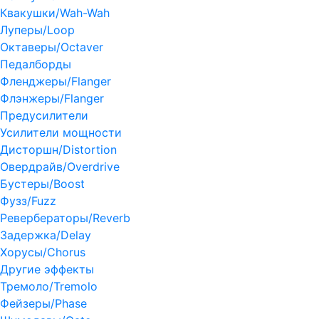
Квакушки/Wah-Wah
Луперы/Loop
Октаверы/Octaver
Педалборды
Фленджеры/Flanger
Флэнжеры/Flanger
Предусилители
Усилители мощности
Дисторшн/Distortion
Овердрайв/Overdrive
Бустеры/Boost
Фузз/Fuzz
Ревербераторы/Reverb
Задержка/Delay
Хорусы/Chorus
Другие эффекты
Тремоло/Tremolo
Фейзеры/Phase