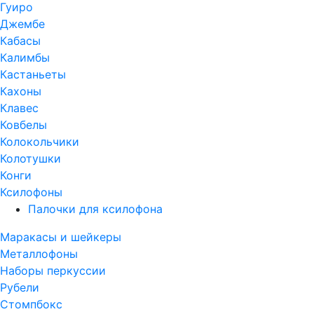
Гуиро
Джембе
Кабасы
Калимбы
Кастаньеты
Кахоны
Клавес
Ковбелы
Колокольчики
Колотушки
Конги
Ксилофоны
Палочки для ксилофона
Маракасы и шейкеры
Металлофоны
Наборы перкуссии
Рубели
Стомпбокс