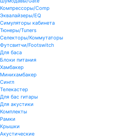
Шумодавы/Gate
Компрессоры/Comp
Эквалайзеры/EQ
Симуляторы кабинета
Тюнеры/Tuners
Селекторы/Коммутаторы
Футсвитчи/Footswitch
Для баса
Блоки питания
Хамбакер
Минихамбакер
Сингл
Телекастер
Для бас гитары
Для акустики
Комплекты
Рамки
Крышки
Акустические