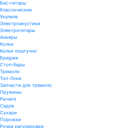
Бас-гитары
Классические
Укулеле
Электроакустики
Электрогитары
Анкеры
Колки
Колки поштучно
Бриджи
Стоп-бары
Тремоло
Топ-Локи
Запчасти для тремоло
Пружины
Рычаги
Седла
Сухари
Порожки
Ручки регулировки