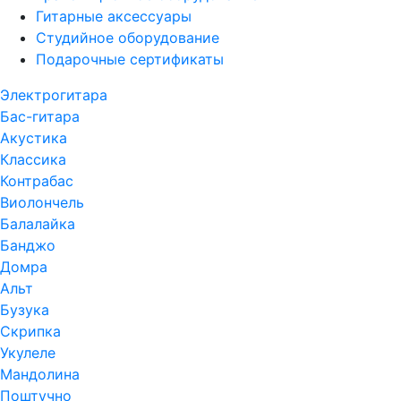
Гитарные аксессуары
Студийное оборудование
Подарочные сертификаты
Электрогитара
Бас-гитара
Акустика
Классика
Контрабас
Виолончель
Балалайка
Банджо
Домра
Альт
Бузука
Скрипка
Укулеле
Мандолина
Поштучно