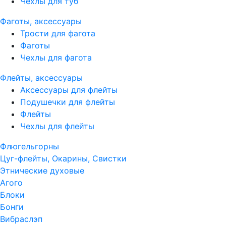
Чехлы для туб
Фаготы, аксессуары
Трости для фагота
Фаготы
Чехлы для фагота
Флейты, аксессуары
Аксессуары для флейты
Подушечки для флейты
Флейты
Чехлы для флейты
Флюгельгорны
Цуг-флейты, Окарины, Свистки
Этнические духовые
Агого
Блоки
Бонги
Вибраслэп