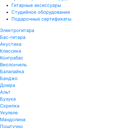
Гитарные аксессуары
Студийное оборудование
Подарочные сертификаты
Электрогитара
Бас-гитара
Акустика
Классика
Контрабас
Виолончель
Балалайка
Банджо
Домра
Альт
Бузука
Скрипка
Укулеле
Мандолина
Поштучно