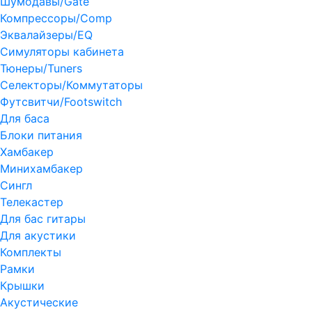
Шумодавы/Gate
Компрессоры/Comp
Эквалайзеры/EQ
Симуляторы кабинета
Тюнеры/Tuners
Селекторы/Коммутаторы
Футсвитчи/Footswitch
Для баса
Блоки питания
Хамбакер
Минихамбакер
Сингл
Телекастер
Для бас гитары
Для акустики
Комплекты
Рамки
Крышки
Акустические