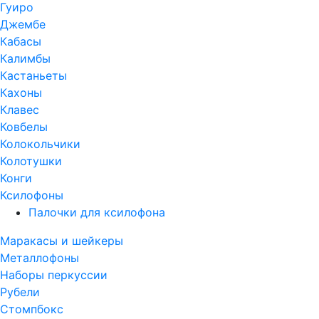
Гуиро
Джембе
Кабасы
Калимбы
Кастаньеты
Кахоны
Клавес
Ковбелы
Колокольчики
Колотушки
Конги
Ксилофоны
Палочки для ксилофона
Маракасы и шейкеры
Металлофоны
Наборы перкуссии
Рубели
Стомпбокс