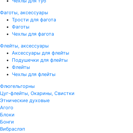
Чехлы для туб
Фаготы, аксессуары
Трости для фагота
Фаготы
Чехлы для фагота
Флейты, аксессуары
Аксессуары для флейты
Подушечки для флейты
Флейты
Чехлы для флейты
Флюгельгорны
Цуг-флейты, Окарины, Свистки
Этнические духовые
Агого
Блоки
Бонги
Вибраслэп