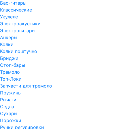
Бас-гитары
Классические
Укулеле
Электроакустики
Электрогитары
Анкеры
Колки
Колки поштучно
Бриджи
Стоп-бары
Тремоло
Топ-Локи
Запчасти для тремоло
Пружины
Рычаги
Седла
Сухари
Порожки
Ручки регулировки