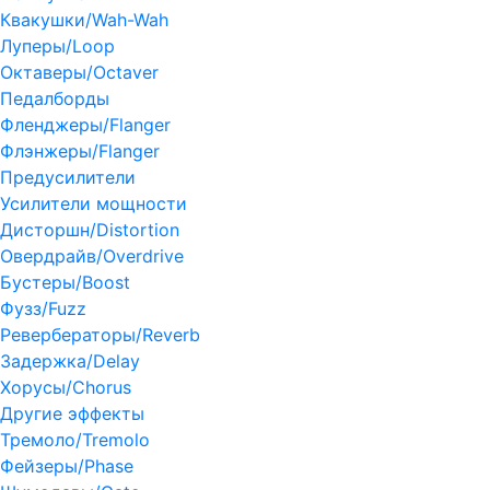
Квакушки/Wah-Wah
Луперы/Loop
Октаверы/Octaver
Педалборды
Фленджеры/Flanger
Флэнжеры/Flanger
Предусилители
Усилители мощности
Дисторшн/Distortion
Овердрайв/Overdrive
Бустеры/Boost
Фузз/Fuzz
Ревербераторы/Reverb
Задержка/Delay
Хорусы/Chorus
Другие эффекты
Тремоло/Tremolo
Фейзеры/Phase