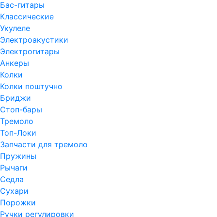
Бас-гитары
Классические
Укулеле
Электроакустики
Электрогитары
Анкеры
Колки
Колки поштучно
Бриджи
Стоп-бары
Тремоло
Топ-Локи
Запчасти для тремоло
Пружины
Рычаги
Седла
Сухари
Порожки
Ручки регулировки