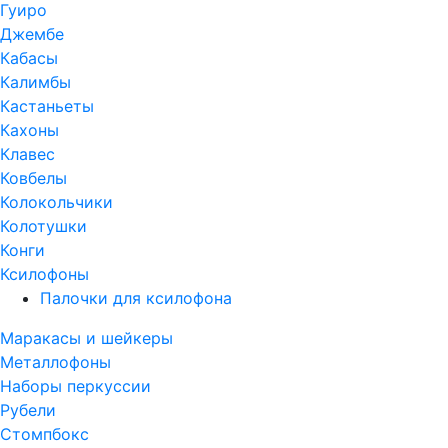
Гуиро
Джембе
Кабасы
Калимбы
Кастаньеты
Кахоны
Клавес
Ковбелы
Колокольчики
Колотушки
Конги
Ксилофоны
Палочки для ксилофона
Маракасы и шейкеры
Металлофоны
Наборы перкуссии
Рубели
Стомпбокс