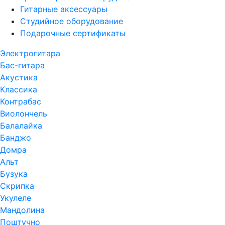
Гитарные аксессуары
Студийное оборудование
Подарочные сертификаты
Электрогитара
Бас-гитара
Акустика
Классика
Контрабас
Виолончель
Балалайка
Банджо
Домра
Альт
Бузука
Скрипка
Укулеле
Мандолина
Поштучно