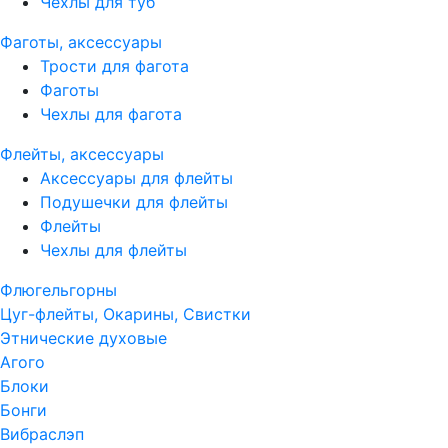
Чехлы для туб
Фаготы, аксессуары
Трости для фагота
Фаготы
Чехлы для фагота
Флейты, аксессуары
Аксессуары для флейты
Подушечки для флейты
Флейты
Чехлы для флейты
Флюгельгорны
Цуг-флейты, Окарины, Свистки
Этнические духовые
Агого
Блоки
Бонги
Вибраслэп