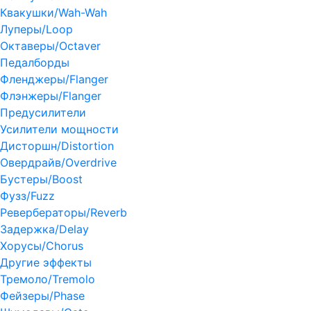
Квакушки/Wah-Wah
Луперы/Loop
Октаверы/Octaver
Педалборды
Фленджеры/Flanger
Флэнжеры/Flanger
Предусилители
Усилители мощности
Дисторшн/Distortion
Овердрайв/Overdrive
Бустеры/Boost
Фузз/Fuzz
Ревербераторы/Reverb
Задержка/Delay
Хорусы/Chorus
Другие эффекты
Тремоло/Tremolo
Фейзеры/Phase