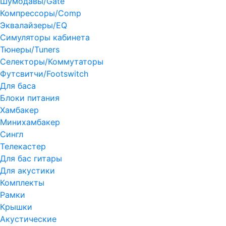
Шумодавы/Gate
Компрессоры/Comp
Эквалайзеры/EQ
Симуляторы кабинета
Тюнеры/Tuners
Селекторы/Коммутаторы
Футсвитчи/Footswitch
Для баса
Блоки питания
Хамбакер
Минихамбакер
Сингл
Телекастер
Для бас гитары
Для акустики
Комплекты
Рамки
Крышки
Акустические