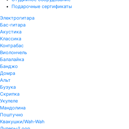
Подарочные сертификаты
Электрогитара
Бас-гитара
Акустика
Классика
Контрабас
Виолончель
Балалайка
Банджо
Домра
Альт
Бузука
Скрипка
Укулеле
Мандолина
Поштучно
Квакушки/Wah-Wah
Луперы/Loop