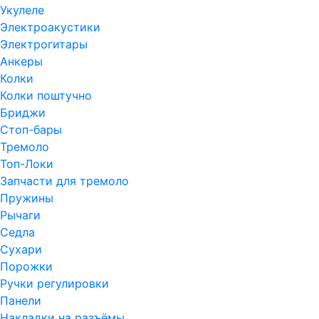
Укулеле
Электроакустики
Электрогитары
Анкеры
Колки
Колки поштучно
Бриджи
Стоп-бары
Тремоло
Топ-Локи
Запчасти для тремоло
Пружины
Рычаги
Седла
Сухари
Порожки
Ручки регулировки
Панели
Накладки на разъёмы