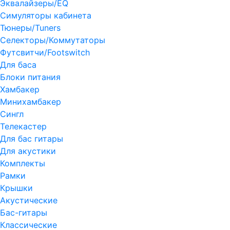
Эквалайзеры/EQ
Симуляторы кабинета
Тюнеры/Tuners
Селекторы/Коммутаторы
Футсвитчи/Footswitch
Для баса
Блоки питания
Хамбакер
Минихамбакер
Сингл
Телекастер
Для бас гитары
Для акустики
Комплекты
Рамки
Крышки
Акустические
Бас-гитары
Классические