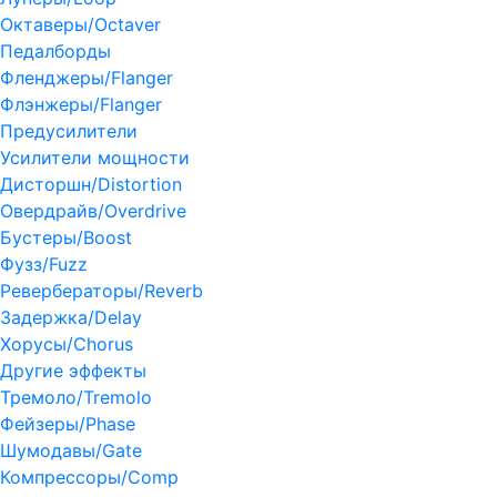
Октаверы/Octaver
Педалборды
Фленджеры/Flanger
Флэнжеры/Flanger
Предусилители
Усилители мощности
Дисторшн/Distortion
Овердрайв/Overdrive
Бустеры/Boost
Фузз/Fuzz
Ревербераторы/Reverb
Задержка/Delay
Хорусы/Chorus
Другие эффекты
Тремоло/Tremolo
Фейзеры/Phase
Шумодавы/Gate
Компрессоры/Comp