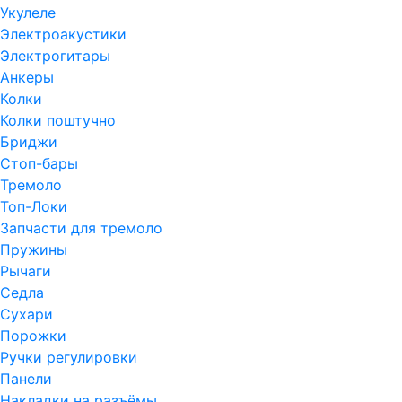
Укулеле
Электроакустики
Электрогитары
Анкеры
Колки
Колки поштучно
Бриджи
Стоп-бары
Тремоло
Топ-Локи
Запчасти для тремоло
Пружины
Рычаги
Седла
Сухари
Порожки
Ручки регулировки
Панели
Накладки на разъёмы