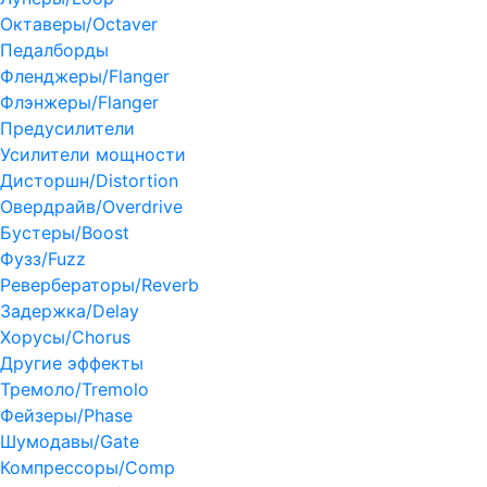
Октаверы/Octaver
Педалборды
Фленджеры/Flanger
Флэнжеры/Flanger
Предусилители
Усилители мощности
Дисторшн/Distortion
Овердрайв/Overdrive
Бустеры/Boost
Фузз/Fuzz
Ревербераторы/Reverb
Задержка/Delay
Хорусы/Chorus
Другие эффекты
Тремоло/Tremolo
Фейзеры/Phase
Шумодавы/Gate
Компрессоры/Comp