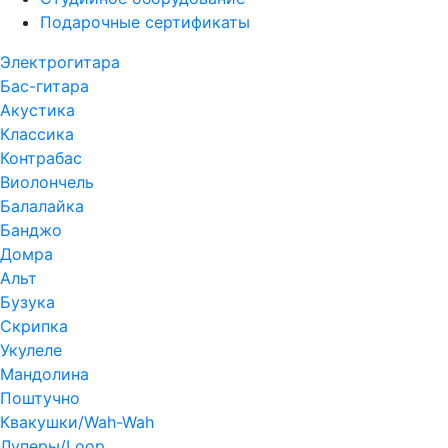
Подарочные сертификаты
Электрогитара
Бас-гитара
Акустика
Классика
Контрабас
Виолончель
Балалайка
Банджо
Домра
Альт
Бузука
Скрипка
Укулеле
Мандолина
Поштучно
Квакушки/Wah-Wah
Луперы/Loop