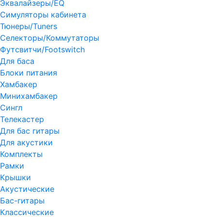
Эквалайзеры/EQ
Симуляторы кабинета
Тюнеры/Tuners
Селекторы/Коммутаторы
Футсвитчи/Footswitch
Для баса
Блоки питания
Хамбакер
Минихамбакер
Сингл
Телекастер
Для бас гитары
Для акустики
Комплекты
Рамки
Крышки
Акустические
Бас-гитары
Классические