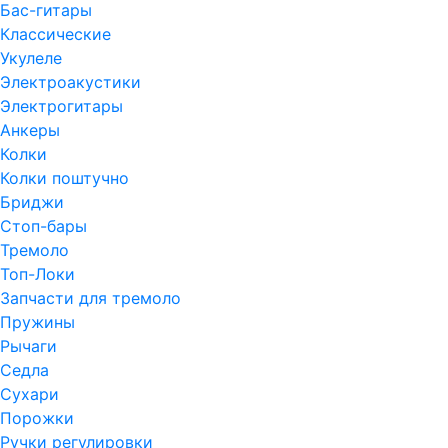
Бас-гитары
Классические
Укулеле
Электроакустики
Электрогитары
Анкеры
Колки
Колки поштучно
Бриджи
Стоп-бары
Тремоло
Топ-Локи
Запчасти для тремоло
Пружины
Рычаги
Седла
Сухари
Порожки
Ручки регулировки