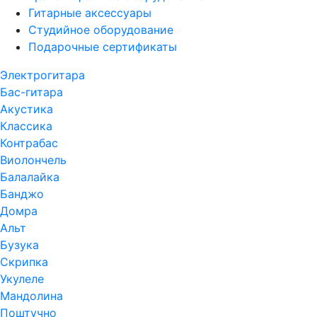
Гитарные аксессуары
Студийное оборудование
Подарочные сертификаты
Электрогитара
Бас-гитара
Акустика
Классика
Контрабас
Виолончель
Балалайка
Банджо
Домра
Альт
Бузука
Скрипка
Укулеле
Мандолина
Поштучно