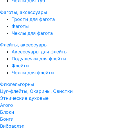
Чехлы для туб
Фаготы, аксессуары
Трости для фагота
Фаготы
Чехлы для фагота
Флейты, аксессуары
Аксессуары для флейты
Подушечки для флейты
Флейты
Чехлы для флейты
Флюгельгорны
Цуг-флейты, Окарины, Свистки
Этнические духовые
Агого
Блоки
Бонги
Вибраслэп