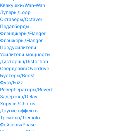
Квакушки/Wah-Wah
Луперы/Loop
Октаверы/Octaver
Педалборды
Фленджеры/Flanger
Флэнжеры/Flanger
Предусилители
Усилители мощности
Дисторшн/Distortion
Овердрайв/Overdrive
Бустеры/Boost
Фузз/Fuzz
Ревербераторы/Reverb
Задержка/Delay
Хорусы/Chorus
Другие эффекты
Тремоло/Tremolo
Фейзеры/Phase