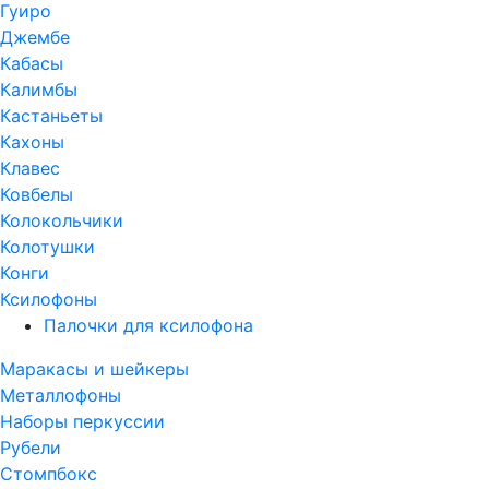
Гуиро
Джембе
Кабасы
Калимбы
Кастаньеты
Кахоны
Клавес
Ковбелы
Колокольчики
Колотушки
Конги
Ксилофоны
Палочки для ксилофона
Маракасы и шейкеры
Металлофоны
Наборы перкуссии
Рубели
Стомпбокс