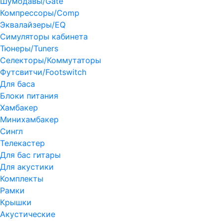
Шумодавы/Gate
Компрессоры/Comp
Эквалайзеры/EQ
Симуляторы кабинета
Тюнеры/Tuners
Селекторы/Коммутаторы
Футсвитчи/Footswitch
Для баса
Блоки питания
Хамбакер
Минихамбакер
Сингл
Телекастер
Для бас гитары
Для акустики
Комплекты
Рамки
Крышки
Акустические