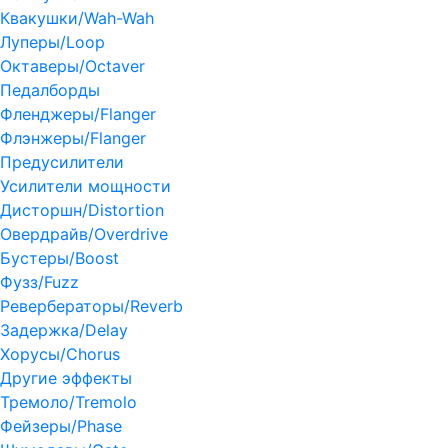
Квакушки/Wah-Wah
Луперы/Loop
Октаверы/Octaver
Педалборды
Фленджеры/Flanger
Флэнжеры/Flanger
Предусилители
Усилители мощности
Дисторшн/Distortion
Овердрайв/Overdrive
Бустеры/Boost
Фузз/Fuzz
Ревербераторы/Reverb
Задержка/Delay
Хорусы/Chorus
Другие эффекты
Тремоло/Tremolo
Фейзеры/Phase