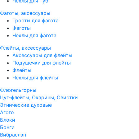
Чехлы для туб
Фаготы, аксессуары
Трости для фагота
Фаготы
Чехлы для фагота
Флейты, аксессуары
Аксессуары для флейты
Подушечки для флейты
Флейты
Чехлы для флейты
Флюгельгорны
Цуг-флейты, Окарины, Свистки
Этнические духовые
Агого
Блоки
Бонги
Вибраслэп