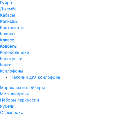
Гуиро
Джембе
Кабасы
Калимбы
Кастаньеты
Кахоны
Клавес
Ковбелы
Колокольчики
Колотушки
Конги
Ксилофоны
Палочки для ксилофона
Маракасы и шейкеры
Металлофоны
Наборы перкуссии
Рубели
Стомпбокс