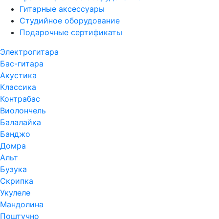
Гитарные аксессуары
Студийное оборудование
Подарочные сертификаты
Электрогитара
Бас-гитара
Акустика
Классика
Контрабас
Виолончель
Балалайка
Банджо
Домра
Альт
Бузука
Скрипка
Укулеле
Мандолина
Поштучно