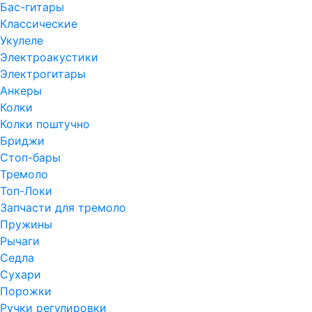
Бас-гитары
Классические
Укулеле
Электроакустики
Электрогитары
Анкеры
Колки
Колки поштучно
Бриджи
Стоп-бары
Тремоло
Топ-Локи
Запчасти для тремоло
Пружины
Рычаги
Седла
Сухари
Порожки
Ручки регулировки