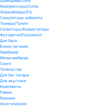
Шумодавы/Gate
Компрессоры/Comp
Эквалайзеры/EQ
Симуляторы кабинета
Тюнеры/Tuners
Селекторы/Коммутаторы
Футсвитчи/Footswitch
Для баса
Блоки питания
Хамбакер
Минихамбакер
Сингл
Телекастер
Для бас гитары
Для акустики
Комплекты
Рамки
Крышки
Акустические