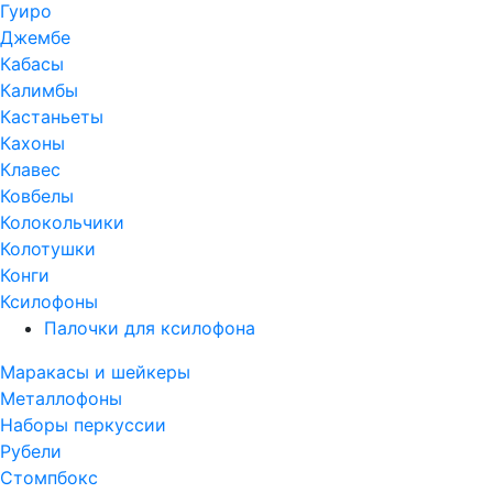
Гуиро
Джембе
Кабасы
Калимбы
Кастаньеты
Кахоны
Клавес
Ковбелы
Колокольчики
Колотушки
Конги
Ксилофоны
Палочки для ксилофона
Маракасы и шейкеры
Металлофоны
Наборы перкуссии
Рубели
Стомпбокс