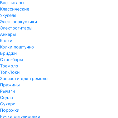
Бас-гитары
Классические
Укулеле
Электроакустики
Электрогитары
Анкеры
Колки
Колки поштучно
Бриджи
Стоп-бары
Тремоло
Топ-Локи
Запчасти для тремоло
Пружины
Рычаги
Седла
Сухари
Порожки
Ручки регулировки