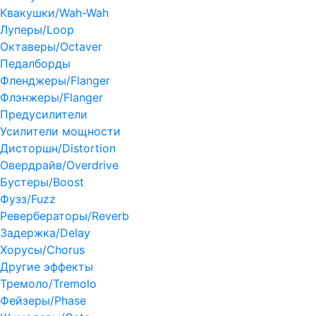
Квакушки/Wah-Wah
Луперы/Loop
Октаверы/Octaver
Педалборды
Фленджеры/Flanger
Флэнжеры/Flanger
Предусилители
Усилители мощности
Дисторшн/Distortion
Овердрайв/Overdrive
Бустеры/Boost
Фузз/Fuzz
Ревербераторы/Reverb
Задержка/Delay
Хорусы/Chorus
Другие эффекты
Тремоло/Tremolo
Фейзеры/Phase