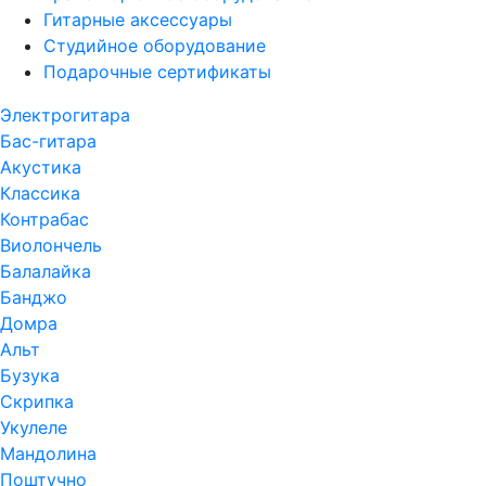
Гитарные аксессуары
Студийное оборудование
Подарочные сертификаты
Электрогитара
Бас-гитара
Акустика
Классика
Контрабас
Виолончель
Балалайка
Банджо
Домра
Альт
Бузука
Скрипка
Укулеле
Мандолина
Поштучно