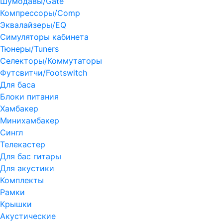
Шумодавы/Gate
Компрессоры/Comp
Эквалайзеры/EQ
Симуляторы кабинета
Тюнеры/Tuners
Селекторы/Коммутаторы
Футсвитчи/Footswitch
Для баса
Блоки питания
Хамбакер
Минихамбакер
Сингл
Телекастер
Для бас гитары
Для акустики
Комплекты
Рамки
Крышки
Акустические