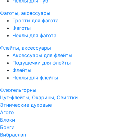
Чехлы для туб
Фаготы, аксессуары
Трости для фагота
Фаготы
Чехлы для фагота
Флейты, аксессуары
Аксессуары для флейты
Подушечки для флейты
Флейты
Чехлы для флейты
Флюгельгорны
Цуг-флейты, Окарины, Свистки
Этнические духовые
Агого
Блоки
Бонги
Вибраслэп