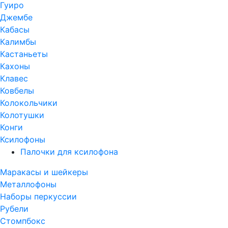
Гуиро
Джембе
Кабасы
Калимбы
Кастаньеты
Кахоны
Клавес
Ковбелы
Колокольчики
Колотушки
Конги
Ксилофоны
Палочки для ксилофона
Маракасы и шейкеры
Металлофоны
Наборы перкуссии
Рубели
Стомпбокс