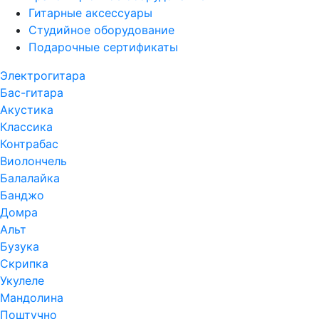
Гитарные аксессуары
Студийное оборудование
Подарочные сертификаты
Электрогитара
Бас-гитара
Акустика
Классика
Контрабас
Виолончель
Балалайка
Банджо
Домра
Альт
Бузука
Скрипка
Укулеле
Мандолина
Поштучно