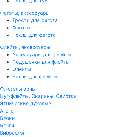
Чехлы для туб
Фаготы, аксессуары
Трости для фагота
Фаготы
Чехлы для фагота
Флейты, аксессуары
Аксессуары для флейты
Подушечки для флейты
Флейты
Чехлы для флейты
Флюгельгорны
Цуг-флейты, Окарины, Свистки
Этнические духовые
Агого
Блоки
Бонги
Вибраслэп