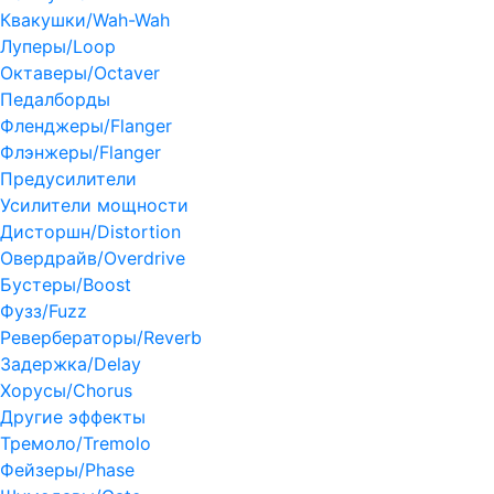
Квакушки/Wah-Wah
Луперы/Loop
Октаверы/Octaver
Педалборды
Фленджеры/Flanger
Флэнжеры/Flanger
Предусилители
Усилители мощности
Дисторшн/Distortion
Овердрайв/Overdrive
Бустеры/Boost
Фузз/Fuzz
Ревербераторы/Reverb
Задержка/Delay
Хорусы/Chorus
Другие эффекты
Тремоло/Tremolo
Фейзеры/Phase