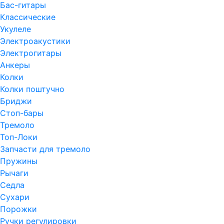
Бас-гитары
Классические
Укулеле
Электроакустики
Электрогитары
Анкеры
Колки
Колки поштучно
Бриджи
Стоп-бары
Тремоло
Топ-Локи
Запчасти для тремоло
Пружины
Рычаги
Седла
Сухари
Порожки
Ручки регулировки