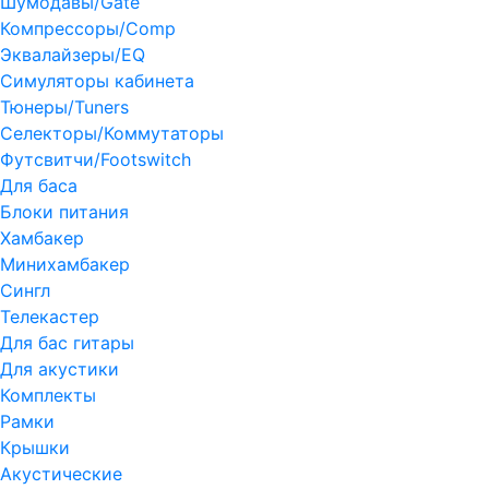
Шумодавы/Gate
Компрессоры/Comp
Эквалайзеры/EQ
Симуляторы кабинета
Тюнеры/Tuners
Селекторы/Коммутаторы
Футсвитчи/Footswitch
Для баса
Блоки питания
Хамбакер
Минихамбакер
Сингл
Телекастер
Для бас гитары
Для акустики
Комплекты
Рамки
Крышки
Акустические