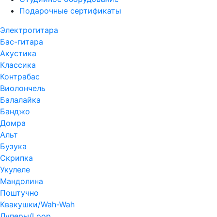
Подарочные сертификаты
Электрогитара
Бас-гитара
Акустика
Классика
Контрабас
Виолончель
Балалайка
Банджо
Домра
Альт
Бузука
Скрипка
Укулеле
Мандолина
Поштучно
Квакушки/Wah-Wah
Луперы/Loop