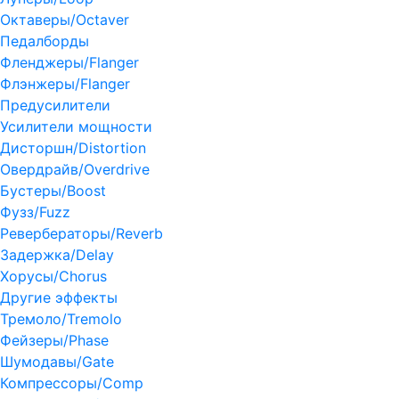
Октаверы/Octaver
Педалборды
Фленджеры/Flanger
Флэнжеры/Flanger
Предусилители
Усилители мощности
Дисторшн/Distortion
Овердрайв/Overdrive
Бустеры/Boost
Фузз/Fuzz
Ревербераторы/Reverb
Задержка/Delay
Хорусы/Chorus
Другие эффекты
Тремоло/Tremolo
Фейзеры/Phase
Шумодавы/Gate
Компрессоры/Comp