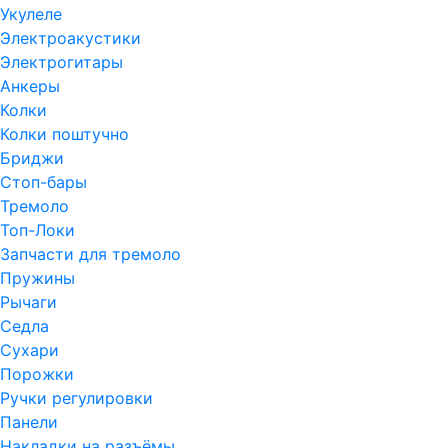
Укулеле
Электроакустики
Электрогитары
Анкеры
Колки
Колки поштучно
Бриджи
Стоп-бары
Тремоло
Топ-Локи
Запчасти для тремоло
Пружины
Рычаги
Седла
Сухари
Порожки
Ручки регулировки
Панели
Накладки на разъёмы