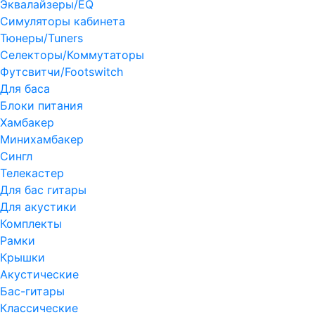
Эквалайзеры/EQ
Симуляторы кабинета
Тюнеры/Tuners
Селекторы/Коммутаторы
Футсвитчи/Footswitch
Для баса
Блоки питания
Хамбакер
Минихамбакер
Сингл
Телекастер
Для бас гитары
Для акустики
Комплекты
Рамки
Крышки
Акустические
Бас-гитары
Классические