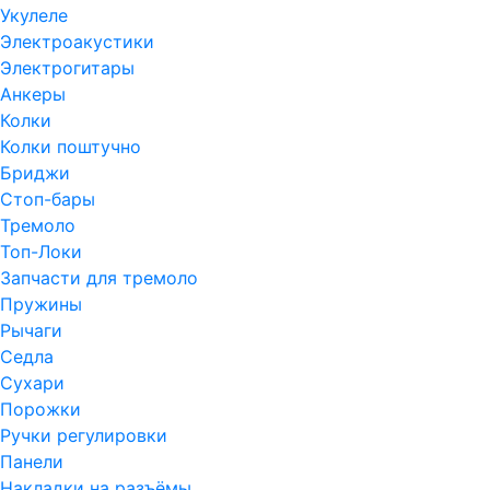
Укулеле
Электроакустики
Электрогитары
Анкеры
Колки
Колки поштучно
Бриджи
Стоп-бары
Тремоло
Топ-Локи
Запчасти для тремоло
Пружины
Рычаги
Седла
Сухари
Порожки
Ручки регулировки
Панели
Накладки на разъёмы