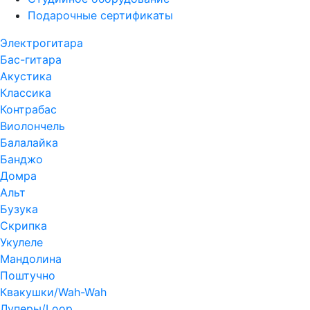
Подарочные сертификаты
Электрогитара
Бас-гитара
Акустика
Классика
Контрабас
Виолончель
Балалайка
Банджо
Домра
Альт
Бузука
Скрипка
Укулеле
Мандолина
Поштучно
Квакушки/Wah-Wah
Луперы/Loop