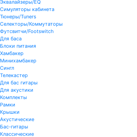
Эквалайзеры/EQ
Симуляторы кабинета
Тюнеры/Tuners
Селекторы/Коммутаторы
Футсвитчи/Footswitch
Для баса
Блоки питания
Хамбакер
Минихамбакер
Сингл
Телекастер
Для бас гитары
Для акустики
Комплекты
Рамки
Крышки
Акустические
Бас-гитары
Классические