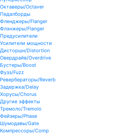
Октаверы/Octaver
Педалборды
Фленджеры/Flanger
Флэнжеры/Flanger
Предусилители
Усилители мощности
Дисторшн/Distortion
Овердрайв/Overdrive
Бустеры/Boost
Фузз/Fuzz
Ревербераторы/Reverb
Задержка/Delay
Хорусы/Chorus
Другие эффекты
Тремоло/Tremolo
Фейзеры/Phase
Шумодавы/Gate
Компрессоры/Comp