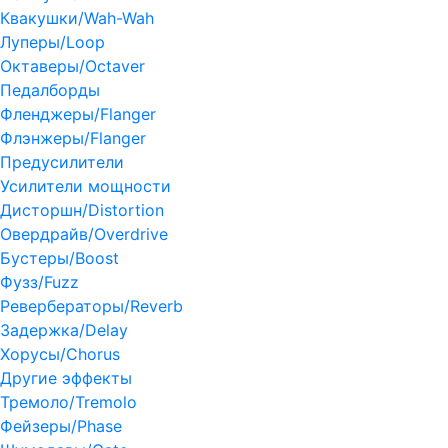
Квакушки/Wah-Wah
Луперы/Loop
Октаверы/Octaver
Педалборды
Фленджеры/Flanger
Флэнжеры/Flanger
Предусилители
Усилители мощности
Дисторшн/Distortion
Овердрайв/Overdrive
Бустеры/Boost
Фузз/Fuzz
Ревербераторы/Reverb
Задержка/Delay
Хорусы/Chorus
Другие эффекты
Тремоло/Tremolo
Фейзеры/Phase