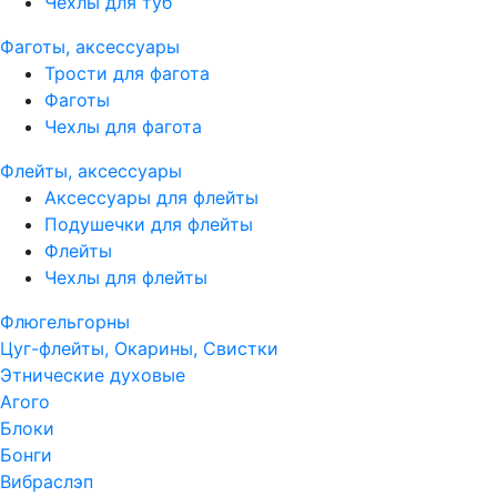
Чехлы для туб
Фаготы, аксессуары
Трости для фагота
Фаготы
Чехлы для фагота
Флейты, аксессуары
Аксессуары для флейты
Подушечки для флейты
Флейты
Чехлы для флейты
Флюгельгорны
Цуг-флейты, Окарины, Свистки
Этнические духовые
Агого
Блоки
Бонги
Вибраслэп