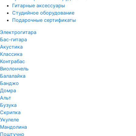
Гитарные аксессуары
Студийное оборудование
Подарочные сертификаты
Электрогитара
Бас-гитара
Акустика
Классика
Контрабас
Виолончель
Балалайка
Банджо
Домра
Альт
Бузука
Скрипка
Укулеле
Мандолина
Поштучно