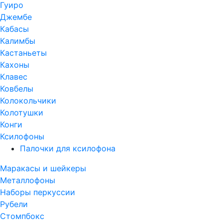
Гуиро
Джембе
Кабасы
Калимбы
Кастаньеты
Кахоны
Клавес
Ковбелы
Колокольчики
Колотушки
Конги
Ксилофоны
Палочки для ксилофона
Маракасы и шейкеры
Металлофоны
Наборы перкуссии
Рубели
Стомпбокс