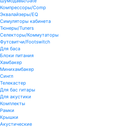
Шумодавы/Gate
Компрессоры/Comp
Эквалайзеры/EQ
Симуляторы кабинета
Тюнеры/Tuners
Селекторы/Коммутаторы
Футсвитчи/Footswitch
Для баса
Блоки питания
Хамбакер
Минихамбакер
Сингл
Телекастер
Для бас гитары
Для акустики
Комплекты
Рамки
Крышки
Акустические