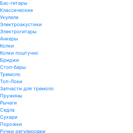
Бас-гитары
Классические
Укулеле
Электроакустики
Электрогитары
Анкеры
Колки
Колки поштучно
Бриджи
Стоп-бары
Тремоло
Топ-Локи
Запчасти для тремоло
Пружины
Рычаги
Седла
Сухари
Порожки
Ручки регулировки