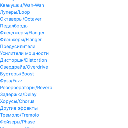
Квакушки/Wah-Wah
Луперы/Loop
Октаверы/Octaver
Педалборды
Фленджеры/Flanger
Флэнжеры/Flanger
Предусилители
Усилители мощности
Дисторшн/Distortion
Овердрайв/Overdrive
Бустеры/Boost
Фузз/Fuzz
Ревербераторы/Reverb
Задержка/Delay
Хорусы/Chorus
Другие эффекты
Тремоло/Tremolo
Фейзеры/Phase