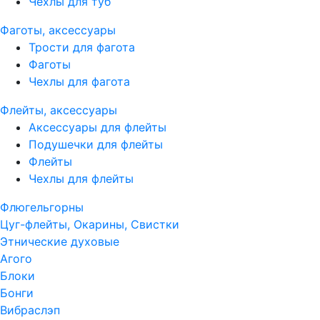
Чехлы для туб
Фаготы, аксессуары
Трости для фагота
Фаготы
Чехлы для фагота
Флейты, аксессуары
Аксессуары для флейты
Подушечки для флейты
Флейты
Чехлы для флейты
Флюгельгорны
Цуг-флейты, Окарины, Свистки
Этнические духовые
Агого
Блоки
Бонги
Вибраслэп