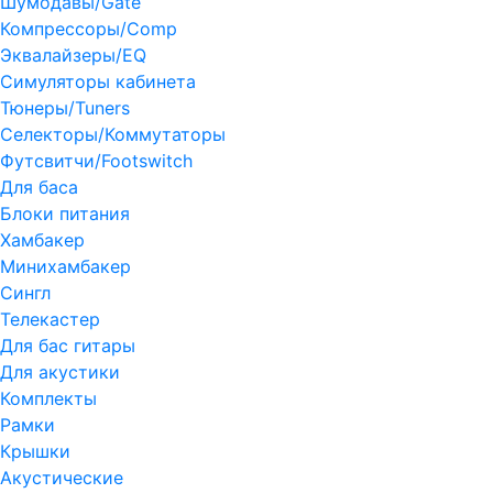
Шумодавы/Gate
Компрессоры/Comp
Эквалайзеры/EQ
Симуляторы кабинета
Тюнеры/Tuners
Селекторы/Коммутаторы
Футсвитчи/Footswitch
Для баса
Блоки питания
Хамбакер
Минихамбакер
Сингл
Телекастер
Для бас гитары
Для акустики
Комплекты
Рамки
Крышки
Акустические