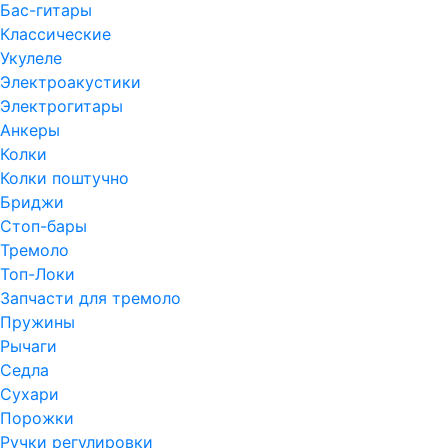
Бас-гитары
Классические
Укулеле
Электроакустики
Электрогитары
Анкеры
Колки
Колки поштучно
Бриджи
Стоп-бары
Тремоло
Топ-Локи
Запчасти для тремоло
Пружины
Рычаги
Седла
Сухари
Порожки
Ручки регулировки