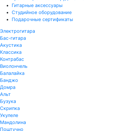
Гитарные аксессуары
Студийное оборудование
Подарочные сертификаты
Электрогитара
Бас-гитара
Акустика
Классика
Контрабас
Виолончель
Балалайка
Банджо
Домра
Альт
Бузука
Скрипка
Укулеле
Мандолина
Поштучно