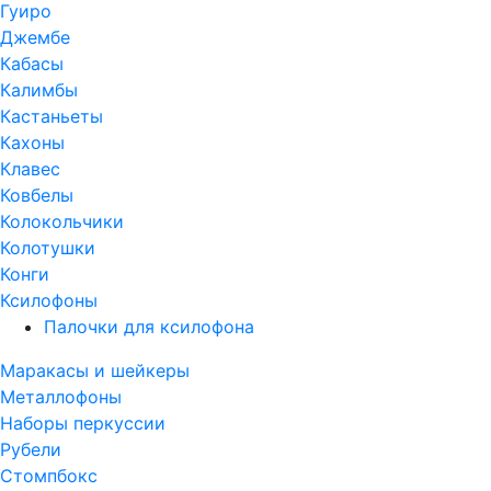
Гуиро
Джембе
Кабасы
Калимбы
Кастаньеты
Кахоны
Клавес
Ковбелы
Колокольчики
Колотушки
Конги
Ксилофоны
Палочки для ксилофона
Маракасы и шейкеры
Металлофоны
Наборы перкуссии
Рубели
Стомпбокс