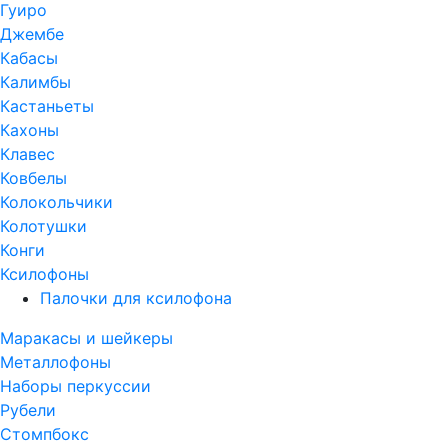
Гуиро
Джембе
Кабасы
Калимбы
Кастаньеты
Кахоны
Клавес
Ковбелы
Колокольчики
Колотушки
Конги
Ксилофоны
Палочки для ксилофона
Маракасы и шейкеры
Металлофоны
Наборы перкуссии
Рубели
Стомпбокс