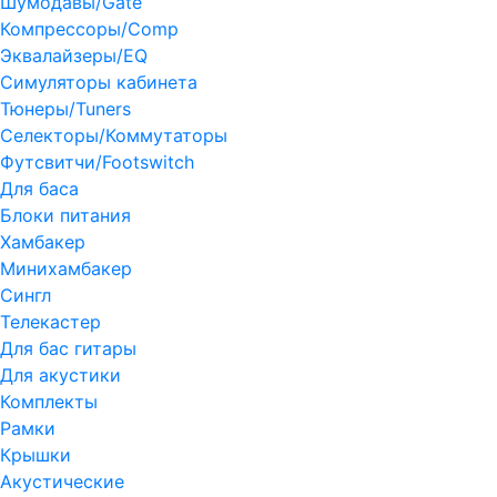
Шумодавы/Gate
Компрессоры/Comp
Эквалайзеры/EQ
Симуляторы кабинета
Тюнеры/Tuners
Селекторы/Коммутаторы
Футсвитчи/Footswitch
Для баса
Блоки питания
Хамбакер
Минихамбакер
Сингл
Телекастер
Для бас гитары
Для акустики
Комплекты
Рамки
Крышки
Акустические