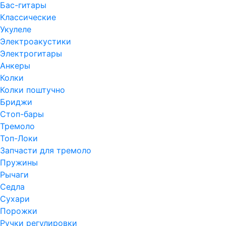
Бас-гитары
Классические
Укулеле
Электроакустики
Электрогитары
Анкеры
Колки
Колки поштучно
Бриджи
Стоп-бары
Тремоло
Топ-Локи
Запчасти для тремоло
Пружины
Рычаги
Седла
Сухари
Порожки
Ручки регулировки