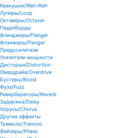
Квакушки/Wah-Wah
Луперы/Loop
Октаверы/Octaver
Педалборды
Фленджеры/Flanger
Флэнжеры/Flanger
Предусилители
Усилители мощности
Дисторшн/Distortion
Овердрайв/Overdrive
Бустеры/Boost
Фузз/Fuzz
Ревербераторы/Reverb
Задержка/Delay
Хорусы/Chorus
Другие эффекты
Тремоло/Tremolo
Фейзеры/Phase