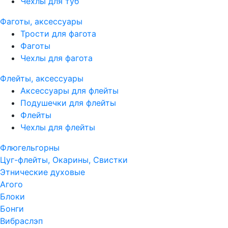
Чехлы для туб
Фаготы, аксессуары
Трости для фагота
Фаготы
Чехлы для фагота
Флейты, аксессуары
Аксессуары для флейты
Подушечки для флейты
Флейты
Чехлы для флейты
Флюгельгорны
Цуг-флейты, Окарины, Свистки
Этнические духовые
Агого
Блоки
Бонги
Вибраслэп