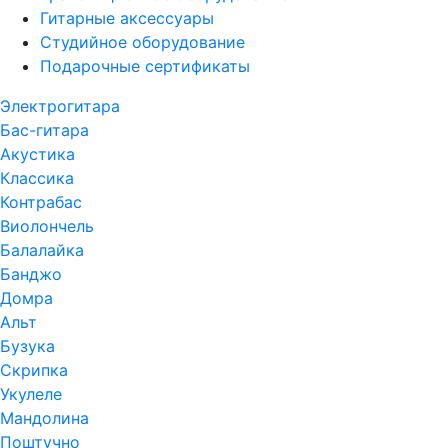
Гитарные аксессуары
Студийное оборудование
Подарочные сертификаты
Электрогитара
Бас-гитара
Акустика
Классика
Контрабас
Виолончель
Балалайка
Банджо
Домра
Альт
Бузука
Скрипка
Укулеле
Мандолина
Поштучно