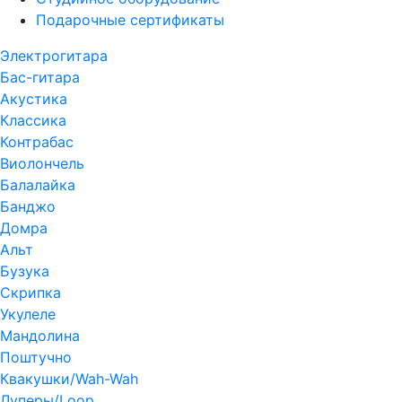
Подарочные сертификаты
Электрогитара
Бас-гитара
Акустика
Классика
Контрабас
Виолончель
Балалайка
Банджо
Домра
Альт
Бузука
Скрипка
Укулеле
Мандолина
Поштучно
Квакушки/Wah-Wah
Луперы/Loop