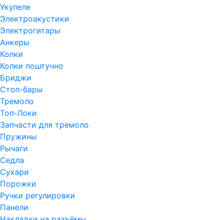
Укулеле
Электроакустики
Электрогитары
Анкеры
Колки
Колки поштучно
Бриджи
Стоп-бары
Тремоло
Топ-Локи
Запчасти для тремоло
Пружины
Рычаги
Седла
Сухари
Порожки
Ручки регулировки
Панели
Накладки на разъёмы