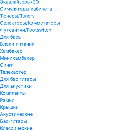
Эквалайзеры/EQ
Симуляторы кабинета
Тюнеры/Tuners
Селекторы/Коммутаторы
Футсвитчи/Footswitch
Для баса
Блоки питания
Хамбакер
Минихамбакер
Сингл
Телекастер
Для бас гитары
Для акустики
Комплекты
Рамки
Крышки
Акустические
Бас-гитары
Классические