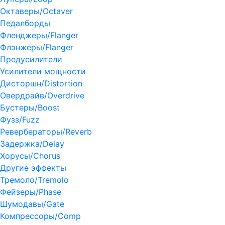
Октаверы/Octaver
Педалборды
Фленджеры/Flanger
Флэнжеры/Flanger
Предусилители
Усилители мощности
Дисторшн/Distortion
Овердрайв/Overdrive
Бустеры/Boost
Фузз/Fuzz
Ревербераторы/Reverb
Задержка/Delay
Хорусы/Chorus
Другие эффекты
Тремоло/Tremolo
Фейзеры/Phase
Шумодавы/Gate
Компрессоры/Comp