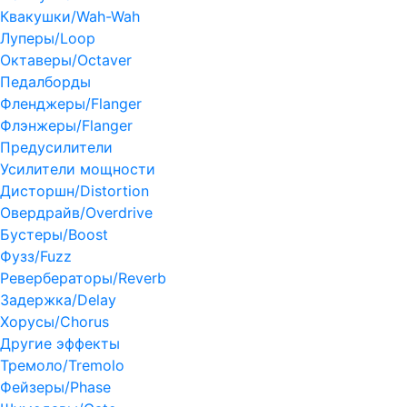
Квакушки/Wah-Wah
Луперы/Loop
Октаверы/Octaver
Педалборды
Фленджеры/Flanger
Флэнжеры/Flanger
Предусилители
Усилители мощности
Дисторшн/Distortion
Овердрайв/Overdrive
Бустеры/Boost
Фузз/Fuzz
Ревербераторы/Reverb
Задержка/Delay
Хорусы/Chorus
Другие эффекты
Тремоло/Tremolo
Фейзеры/Phase