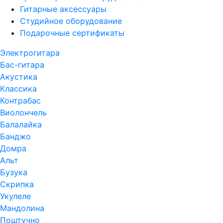
Гитарные аксессуары
Студийное оборудование
Подарочные сертификаты
Электрогитара
Бас-гитара
Акустика
Классика
Контрабас
Виолончель
Балалайка
Банджо
Домра
Альт
Бузука
Скрипка
Укулеле
Мандолина
Поштучно