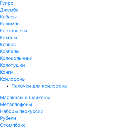
Гуиро
Джембе
Кабасы
Калимбы
Кастаньеты
Кахоны
Клавес
Ковбелы
Колокольчики
Колотушки
Конги
Ксилофоны
Палочки для ксилофона
Маракасы и шейкеры
Металлофоны
Наборы перкуссии
Рубели
Стомпбокс