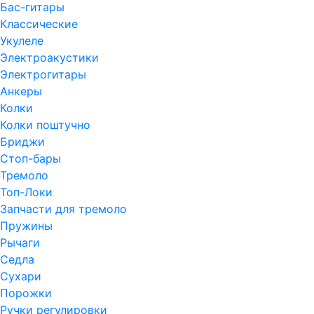
Бас-гитары
Классические
Укулеле
Электроакустики
Электрогитары
Анкеры
Колки
Колки поштучно
Бриджи
Стоп-бары
Тремоло
Топ-Локи
Запчасти для тремоло
Пружины
Рычаги
Седла
Сухари
Порожки
Ручки регулировки