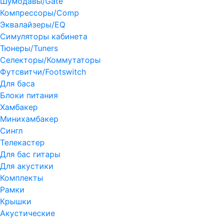
Шумодавы/Gate
Компрессоры/Comp
Эквалайзеры/EQ
Симуляторы кабинета
Тюнеры/Tuners
Селекторы/Коммутаторы
Футсвитчи/Footswitch
Для баса
Блоки питания
Хамбакер
Минихамбакер
Сингл
Телекастер
Для бас гитары
Для акустики
Комплекты
Рамки
Крышки
Акустические