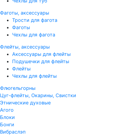
Чехлы для туб
Фаготы, аксессуары
Трости для фагота
Фаготы
Чехлы для фагота
Флейты, аксессуары
Аксессуары для флейты
Подушечки для флейты
Флейты
Чехлы для флейты
Флюгельгорны
Цуг-флейты, Окарины, Свистки
Этнические духовые
Агого
Блоки
Бонги
Вибраслэп