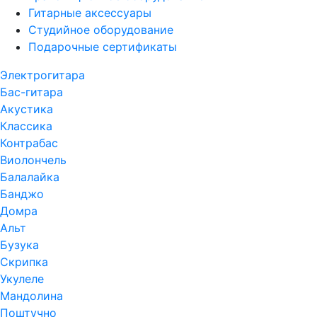
Гитарные аксессуары
Студийное оборудование
Подарочные сертификаты
Электрогитара
Бас-гитара
Акустика
Классика
Контрабас
Виолончель
Балалайка
Банджо
Домра
Альт
Бузука
Скрипка
Укулеле
Мандолина
Поштучно