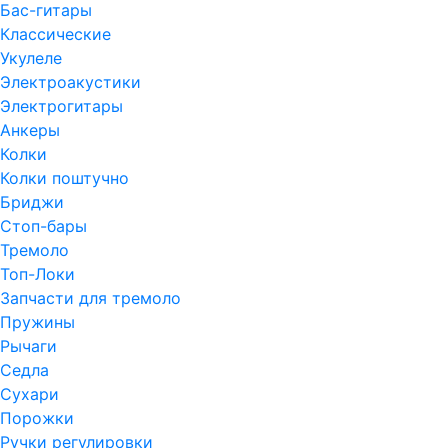
Бас-гитары
Классические
Укулеле
Электроакустики
Электрогитары
Анкеры
Колки
Колки поштучно
Бриджи
Стоп-бары
Тремоло
Топ-Локи
Запчасти для тремоло
Пружины
Рычаги
Седла
Сухари
Порожки
Ручки регулировки