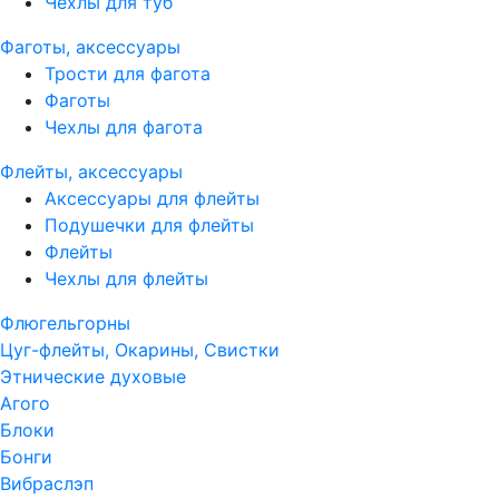
Чехлы для туб
Фаготы, аксессуары
Трости для фагота
Фаготы
Чехлы для фагота
Флейты, аксессуары
Аксессуары для флейты
Подушечки для флейты
Флейты
Чехлы для флейты
Флюгельгорны
Цуг-флейты, Окарины, Свистки
Этнические духовые
Агого
Блоки
Бонги
Вибраслэп