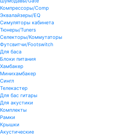
Шумодавы/Gate
Компрессоры/Comp
Эквалайзеры/EQ
Симуляторы кабинета
Тюнеры/Tuners
Селекторы/Коммутаторы
Футсвитчи/Footswitch
Для баса
Блоки питания
Хамбакер
Минихамбакер
Сингл
Телекастер
Для бас гитары
Для акустики
Комплекты
Рамки
Крышки
Акустические