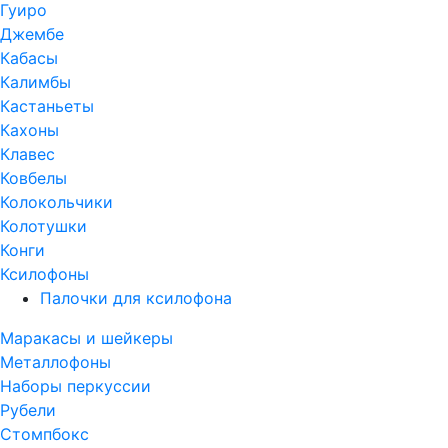
Гуиро
Джембе
Кабасы
Калимбы
Кастаньеты
Кахоны
Клавес
Ковбелы
Колокольчики
Колотушки
Конги
Ксилофоны
Палочки для ксилофона
Маракасы и шейкеры
Металлофоны
Наборы перкуссии
Рубели
Стомпбокс