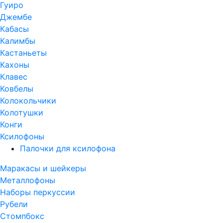
Гуиро
Джембе
Кабасы
Калимбы
Кастаньеты
Кахоны
Клавес
Ковбелы
Колокольчики
Колотушки
Конги
Ксилофоны
Палочки для ксилофона
Маракасы и шейкеры
Металлофоны
Наборы перкуссии
Рубели
Стомпбокс