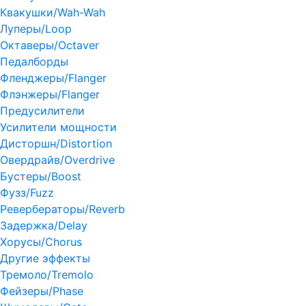
Квакушки/Wah-Wah
Луперы/Loop
Октаверы/Octaver
Педалборды
Фленджеры/Flanger
Флэнжеры/Flanger
Предусилители
Усилители мощности
Дисторшн/Distortion
Овердрайв/Overdrive
Бустеры/Boost
Фузз/Fuzz
Ревербераторы/Reverb
Задержка/Delay
Хорусы/Chorus
Другие эффекты
Тремоло/Tremolo
Фейзеры/Phase