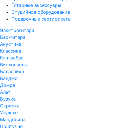
Гитарные аксессуары
Студийное оборудование
Подарочные сертификаты
Электрогитара
Бас-гитара
Акустика
Классика
Контрабас
Виолончель
Балалайка
Банджо
Домра
Альт
Бузука
Скрипка
Укулеле
Мандолина
Поштучно