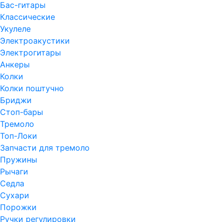
Бас-гитары
Классические
Укулеле
Электроакустики
Электрогитары
Анкеры
Колки
Колки поштучно
Бриджи
Стоп-бары
Тремоло
Топ-Локи
Запчасти для тремоло
Пружины
Рычаги
Седла
Сухари
Порожки
Ручки регулировки