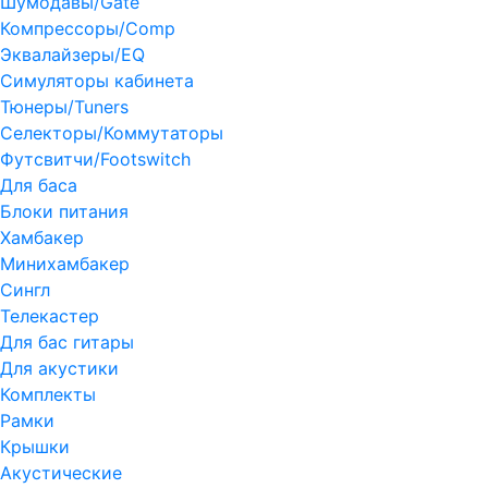
Шумодавы/Gate
Компрессоры/Comp
Эквалайзеры/EQ
Симуляторы кабинета
Тюнеры/Tuners
Селекторы/Коммутаторы
Футсвитчи/Footswitch
Для баса
Блоки питания
Хамбакер
Минихамбакер
Сингл
Телекастер
Для бас гитары
Для акустики
Комплекты
Рамки
Крышки
Акустические