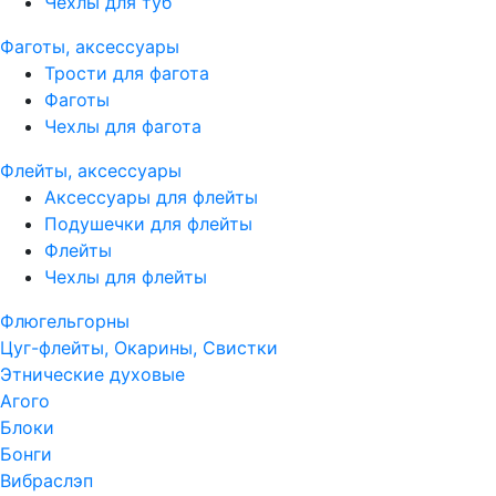
Чехлы для туб
Фаготы, аксессуары
Трости для фагота
Фаготы
Чехлы для фагота
Флейты, аксессуары
Аксессуары для флейты
Подушечки для флейты
Флейты
Чехлы для флейты
Флюгельгорны
Цуг-флейты, Окарины, Свистки
Этнические духовые
Агого
Блоки
Бонги
Вибраслэп