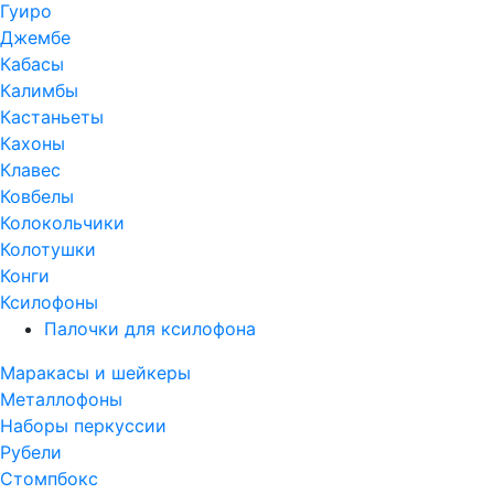
Гуиро
Джембе
Кабасы
Калимбы
Кастаньеты
Кахоны
Клавес
Ковбелы
Колокольчики
Колотушки
Конги
Ксилофоны
Палочки для ксилофона
Маракасы и шейкеры
Металлофоны
Наборы перкуссии
Рубели
Стомпбокс