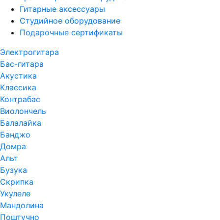
Гитарные аксессуары
Студийное оборудование
Подарочные сертификаты
Электрогитара
Бас-гитара
Акустика
Классика
Контрабас
Виолончель
Балалайка
Банджо
Домра
Альт
Бузука
Скрипка
Укулеле
Мандолина
Поштучно