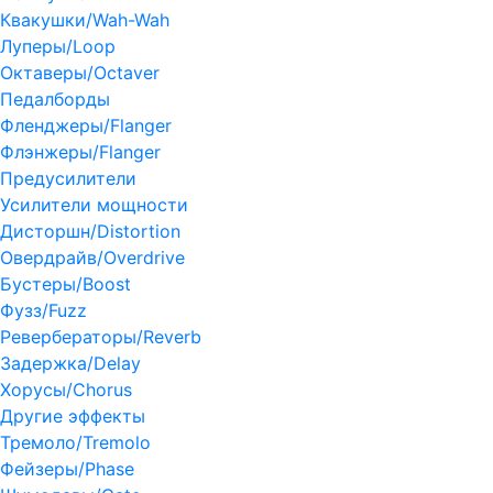
Квакушки/Wah-Wah
Луперы/Loop
Октаверы/Octaver
Педалборды
Фленджеры/Flanger
Флэнжеры/Flanger
Предусилители
Усилители мощности
Дисторшн/Distortion
Овердрайв/Overdrive
Бустеры/Boost
Фузз/Fuzz
Ревербераторы/Reverb
Задержка/Delay
Хорусы/Chorus
Другие эффекты
Тремоло/Tremolo
Фейзеры/Phase