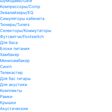
Шумодавы/Gate
Компрессоры/Comp
Эквалайзеры/EQ
Симуляторы кабинета
Тюнеры/Tuners
Селекторы/Коммутаторы
Футсвитчи/Footswitch
Для баса
Блоки питания
Хамбакер
Минихамбакер
Сингл
Телекастер
Для бас гитары
Для акустики
Комплекты
Рамки
Крышки
Акустические