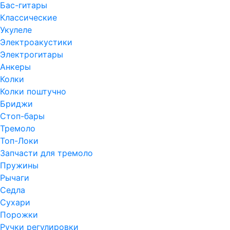
Бас-гитары
Классические
Укулеле
Электроакустики
Электрогитары
Анкеры
Колки
Колки поштучно
Бриджи
Стоп-бары
Тремоло
Топ-Локи
Запчасти для тремоло
Пружины
Рычаги
Седла
Сухари
Порожки
Ручки регулировки