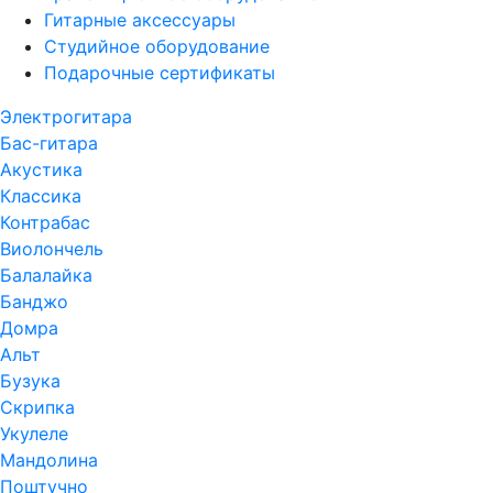
Гитарные аксессуары
Студийное оборудование
Подарочные сертификаты
Электрогитара
Бас-гитара
Акустика
Классика
Контрабас
Виолончель
Балалайка
Банджо
Домра
Альт
Бузука
Скрипка
Укулеле
Мандолина
Поштучно