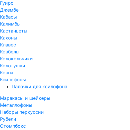
Гуиро
Джембе
Кабасы
Калимбы
Кастаньеты
Кахоны
Клавес
Ковбелы
Колокольчики
Колотушки
Конги
Ксилофоны
Палочки для ксилофона
Маракасы и шейкеры
Металлофоны
Наборы перкуссии
Рубели
Стомпбокс