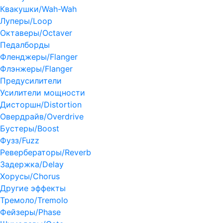
Квакушки/Wah-Wah
Луперы/Loop
Октаверы/Octaver
Педалборды
Фленджеры/Flanger
Флэнжеры/Flanger
Предусилители
Усилители мощности
Дисторшн/Distortion
Овердрайв/Overdrive
Бустеры/Boost
Фузз/Fuzz
Ревербераторы/Reverb
Задержка/Delay
Хорусы/Chorus
Другие эффекты
Тремоло/Tremolo
Фейзеры/Phase