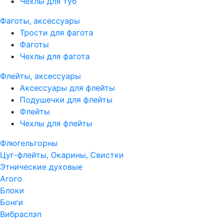
Чехлы для туб
Фаготы, аксессуары
Трости для фагота
Фаготы
Чехлы для фагота
Флейты, аксессуары
Аксессуары для флейты
Подушечки для флейты
Флейты
Чехлы для флейты
Флюгельгорны
Цуг-флейты, Окарины, Свистки
Этнические духовые
Агого
Блоки
Бонги
Вибраслэп