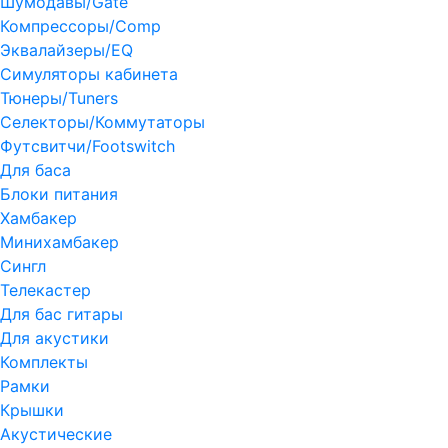
Шумодавы/Gate
Компрессоры/Comp
Эквалайзеры/EQ
Симуляторы кабинета
Тюнеры/Tuners
Селекторы/Коммутаторы
Футсвитчи/Footswitch
Для баса
Блоки питания
Хамбакер
Минихамбакер
Сингл
Телекастер
Для бас гитары
Для акустики
Комплекты
Рамки
Крышки
Акустические