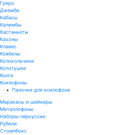
Гуиро
Джембе
Кабасы
Калимбы
Кастаньеты
Кахоны
Клавес
Ковбелы
Колокольчики
Колотушки
Конги
Ксилофоны
Палочки для ксилофона
Маракасы и шейкеры
Металлофоны
Наборы перкуссии
Рубели
Стомпбокс