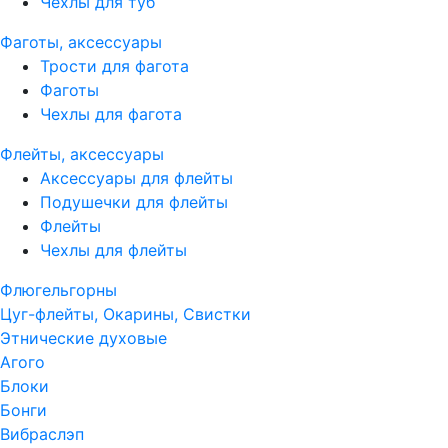
Чехлы для туб
Фаготы, аксессуары
Трости для фагота
Фаготы
Чехлы для фагота
Флейты, аксессуары
Аксессуары для флейты
Подушечки для флейты
Флейты
Чехлы для флейты
Флюгельгорны
Цуг-флейты, Окарины, Свистки
Этнические духовые
Агого
Блоки
Бонги
Вибраслэп