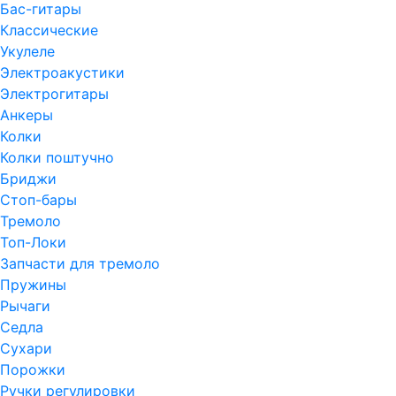
Бас-гитары
Классические
Укулеле
Электроакустики
Электрогитары
Анкеры
Колки
Колки поштучно
Бриджи
Стоп-бары
Тремоло
Топ-Локи
Запчасти для тремоло
Пружины
Рычаги
Седла
Сухари
Порожки
Ручки регулировки