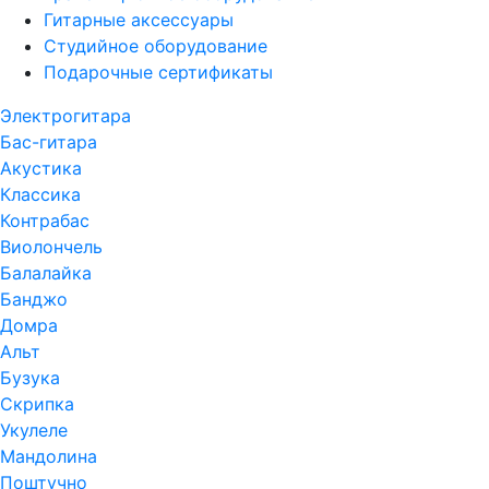
Гитарные аксессуары
Студийное оборудование
Подарочные сертификаты
Электрогитара
Бас-гитара
Акустика
Классика
Контрабас
Виолончель
Балалайка
Банджо
Домра
Альт
Бузука
Скрипка
Укулеле
Мандолина
Поштучно