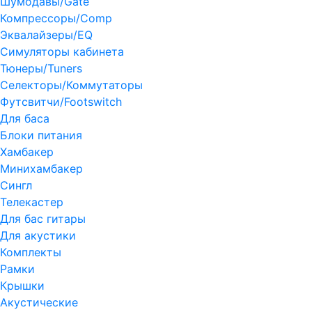
Шумодавы/Gate
Компрессоры/Comp
Эквалайзеры/EQ
Симуляторы кабинета
Тюнеры/Tuners
Селекторы/Коммутаторы
Футсвитчи/Footswitch
Для баса
Блоки питания
Хамбакер
Минихамбакер
Сингл
Телекастер
Для бас гитары
Для акустики
Комплекты
Рамки
Крышки
Акустические