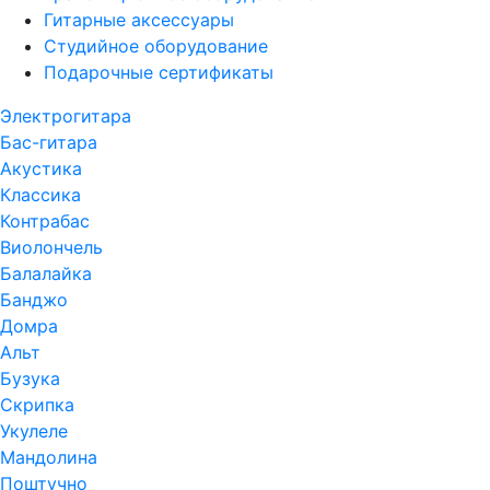
Гитарные аксессуары
Студийное оборудование
Подарочные сертификаты
Электрогитара
Бас-гитара
Акустика
Классика
Контрабас
Виолончель
Балалайка
Банджо
Домра
Альт
Бузука
Скрипка
Укулеле
Мандолина
Поштучно