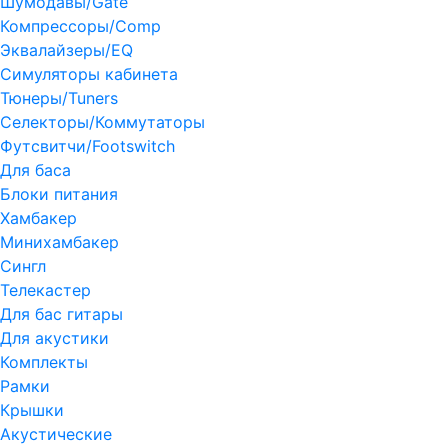
Шумодавы/Gate
Компрессоры/Comp
Эквалайзеры/EQ
Симуляторы кабинета
Тюнеры/Tuners
Селекторы/Коммутаторы
Футсвитчи/Footswitch
Для баса
Блоки питания
Хамбакер
Минихамбакер
Сингл
Телекастер
Для бас гитары
Для акустики
Комплекты
Рамки
Крышки
Акустические