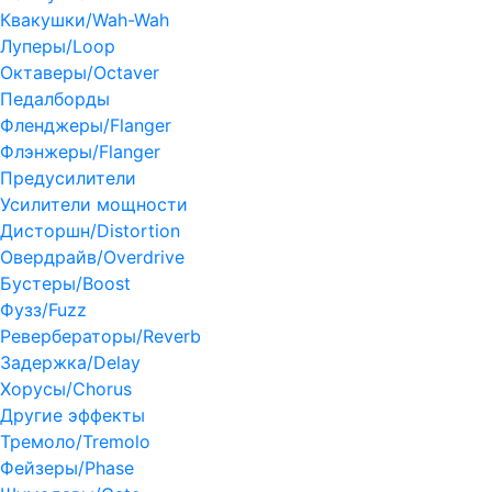
Квакушки/Wah-Wah
Луперы/Loop
Октаверы/Octaver
Педалборды
Фленджеры/Flanger
Флэнжеры/Flanger
Предусилители
Усилители мощности
Дисторшн/Distortion
Овердрайв/Overdrive
Бустеры/Boost
Фузз/Fuzz
Ревербераторы/Reverb
Задержка/Delay
Хорусы/Chorus
Другие эффекты
Тремоло/Tremolo
Фейзеры/Phase