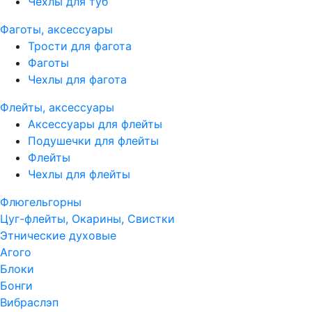
Чехлы для туб
Фаготы, аксессуары
Трости для фагота
Фаготы
Чехлы для фагота
Флейты, аксессуары
Аксессуары для флейты
Подушечки для флейты
Флейты
Чехлы для флейты
Флюгельгорны
Цуг-флейты, Окарины, Свистки
Этнические духовые
Агого
Блоки
Бонги
Вибраслэп