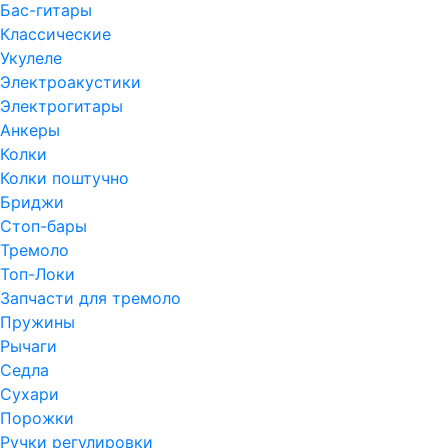
Бас-гитары
Классические
Укулеле
Электроакустики
Электрогитары
Анкеры
Колки
Колки поштучно
Бриджи
Стоп-бары
Тремоло
Топ-Локи
Запчасти для тремоло
Пружины
Рычаги
Седла
Сухари
Порожки
Ручки регулировки