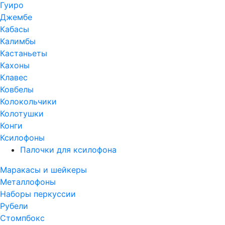
Гуиро
Джембе
Кабасы
Калимбы
Кастаньеты
Кахоны
Клавес
Ковбелы
Колокольчики
Колотушки
Конги
Ксилофоны
Палочки для ксилофона
Маракасы и шейкеры
Металлофоны
Наборы перкуссии
Рубели
Стомпбокс