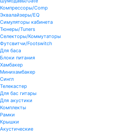
Шумодавы/Gate
Компрессоры/Comp
Эквалайзеры/EQ
Симуляторы кабинета
Тюнеры/Tuners
Селекторы/Коммутаторы
Футсвитчи/Footswitch
Для баса
Блоки питания
Хамбакер
Минихамбакер
Сингл
Телекастер
Для бас гитары
Для акустики
Комплекты
Рамки
Крышки
Акустические