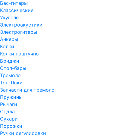
Бас-гитары
Классические
Укулеле
Электроакустики
Электрогитары
Анкеры
Колки
Колки поштучно
Бриджи
Стоп-бары
Тремоло
Топ-Локи
Запчасти для тремоло
Пружины
Рычаги
Седла
Сухари
Порожки
Ручки регулировки