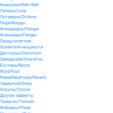
Квакушки/Wah-Wah
Луперы/Loop
Октаверы/Octaver
Педалборды
Фленджеры/Flanger
Флэнжеры/Flanger
Предусилители
Усилители мощности
Дисторшн/Distortion
Овердрайв/Overdrive
Бустеры/Boost
Фузз/Fuzz
Ревербераторы/Reverb
Задержка/Delay
Хорусы/Chorus
Другие эффекты
Тремоло/Tremolo
Фейзеры/Phase