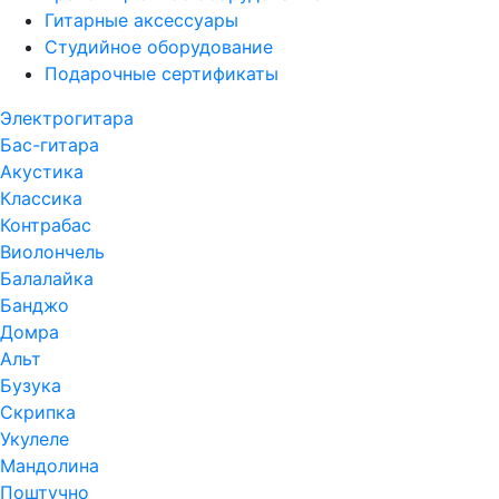
Гитарные аксессуары
Студийное оборудование
Подарочные сертификаты
Электрогитара
Бас-гитара
Акустика
Классика
Контрабас
Виолончель
Балалайка
Банджо
Домра
Альт
Бузука
Скрипка
Укулеле
Мандолина
Поштучно