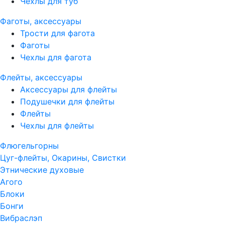
Чехлы для туб
Фаготы, аксессуары
Трости для фагота
Фаготы
Чехлы для фагота
Флейты, аксессуары
Аксессуары для флейты
Подушечки для флейты
Флейты
Чехлы для флейты
Флюгельгорны
Цуг-флейты, Окарины, Свистки
Этнические духовые
Агого
Блоки
Бонги
Вибраслэп