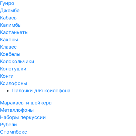
Гуиро
Джембе
Кабасы
Калимбы
Кастаньеты
Кахоны
Клавес
Ковбелы
Колокольчики
Колотушки
Конги
Ксилофоны
Палочки для ксилофона
Маракасы и шейкеры
Металлофоны
Наборы перкуссии
Рубели
Стомпбокс