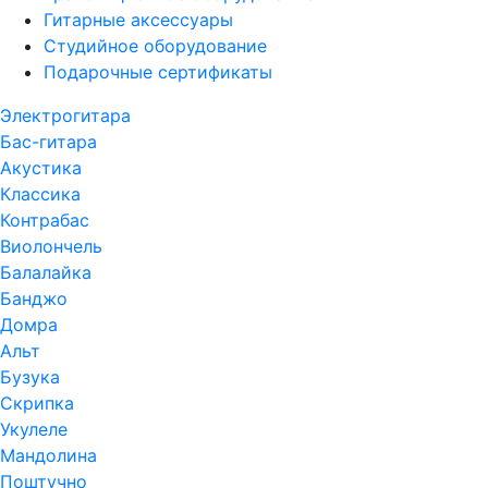
Гитарные аксессуары
Студийное оборудование
Подарочные сертификаты
Электрогитара
Бас-гитара
Акустика
Классика
Контрабас
Виолончель
Балалайка
Банджо
Домра
Альт
Бузука
Скрипка
Укулеле
Мандолина
Поштучно