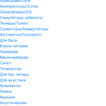
Шумодавы/Gate
Компрессоры/Comp
Эквалайзеры/EQ
Симуляторы кабинета
Тюнеры/Tuners
Селекторы/Коммутаторы
Футсвитчи/Footswitch
Для баса
Блоки питания
Хамбакер
Минихамбакер
Сингл
Телекастер
Для бас гитары
Для акустики
Комплекты
Рамки
Крышки
Акустические