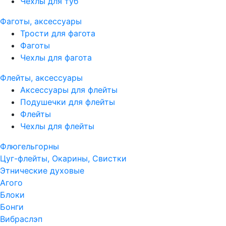
Чехлы для туб
Фаготы, аксессуары
Трости для фагота
Фаготы
Чехлы для фагота
Флейты, аксессуары
Аксессуары для флейты
Подушечки для флейты
Флейты
Чехлы для флейты
Флюгельгорны
Цуг-флейты, Окарины, Свистки
Этнические духовые
Агого
Блоки
Бонги
Вибраслэп