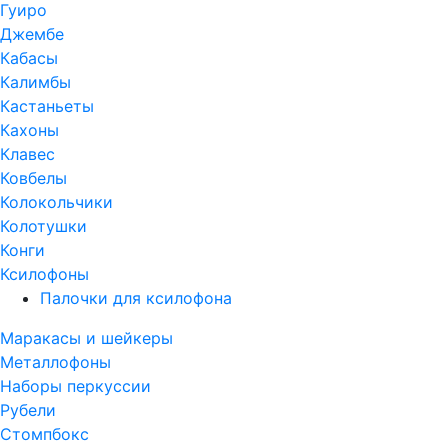
Гуиро
Джембе
Кабасы
Калимбы
Кастаньеты
Кахоны
Клавес
Ковбелы
Колокольчики
Колотушки
Конги
Ксилофоны
Палочки для ксилофона
Маракасы и шейкеры
Металлофоны
Наборы перкуссии
Рубели
Стомпбокс