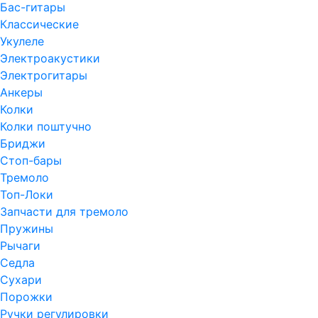
Бас-гитары
Классические
Укулеле
Электроакустики
Электрогитары
Анкеры
Колки
Колки поштучно
Бриджи
Стоп-бары
Тремоло
Топ-Локи
Запчасти для тремоло
Пружины
Рычаги
Седла
Сухари
Порожки
Ручки регулировки