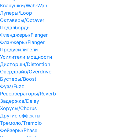
Квакушки/Wah-Wah
Луперы/Loop
Октаверы/Octaver
Педалборды
Фленджеры/Flanger
Флэнжеры/Flanger
Предусилители
Усилители мощности
Дисторшн/Distortion
Овердрайв/Overdrive
Бустеры/Boost
Фузз/Fuzz
Ревербераторы/Reverb
Задержка/Delay
Хорусы/Chorus
Другие эффекты
Тремоло/Tremolo
Фейзеры/Phase