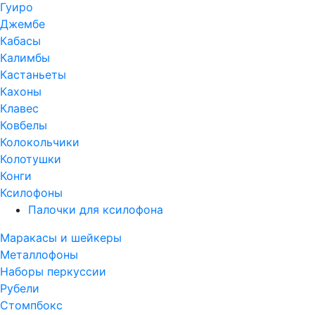
Гуиро
Джембе
Кабасы
Калимбы
Кастаньеты
Кахоны
Клавес
Ковбелы
Колокольчики
Колотушки
Конги
Ксилофоны
Палочки для ксилофона
Маракасы и шейкеры
Металлофоны
Наборы перкуссии
Рубели
Стомпбокс