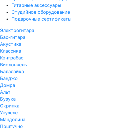
Гитарные аксессуары
Студийное оборудование
Подарочные сертификаты
Электрогитара
Бас-гитара
Акустика
Классика
Контрабас
Виолончель
Балалайка
Банджо
Домра
Альт
Бузука
Скрипка
Укулеле
Мандолина
Поштучно