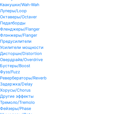
Квакушки/Wah-Wah
Луперы/Loop
Октаверы/Octaver
Педалборды
Фленджеры/Flanger
Флэнжеры/Flanger
Предусилители
Усилители мощности
Дисторшн/Distortion
Овердрайв/Overdrive
Бустеры/Boost
Фузз/Fuzz
Ревербераторы/Reverb
Задержка/Delay
Хорусы/Chorus
Другие эффекты
Тремоло/Tremolo
Фейзеры/Phase