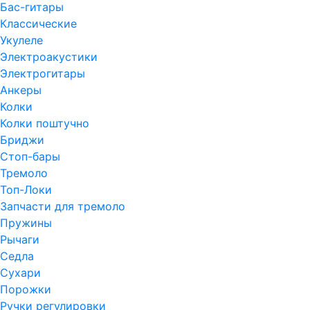
Бас-гитары
Классические
Укулеле
Электроакустики
Электрогитары
Анкеры
Колки
Колки поштучно
Бриджи
Стоп-бары
Тремоло
Топ-Локи
Запчасти для тремоло
Пружины
Рычаги
Седла
Сухари
Порожки
Ручки регулировки