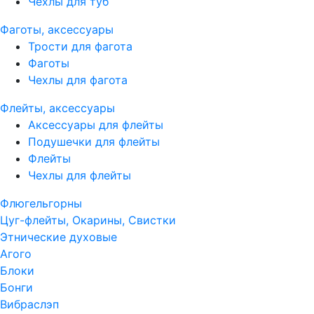
Чехлы для туб
Фаготы, аксессуары
Трости для фагота
Фаготы
Чехлы для фагота
Флейты, аксессуары
Аксессуары для флейты
Подушечки для флейты
Флейты
Чехлы для флейты
Флюгельгорны
Цуг-флейты, Окарины, Свистки
Этнические духовые
Агого
Блоки
Бонги
Вибраслэп