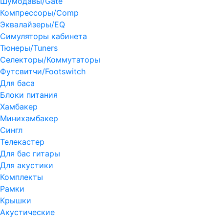
Шумодавы/Gate
Компрессоры/Comp
Эквалайзеры/EQ
Симуляторы кабинета
Тюнеры/Tuners
Селекторы/Коммутаторы
Футсвитчи/Footswitch
Для баса
Блоки питания
Хамбакер
Минихамбакер
Сингл
Телекастер
Для бас гитары
Для акустики
Комплекты
Рамки
Крышки
Акустические