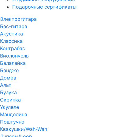
Подарочные сертификаты
Электрогитара
Бас-гитара
Акустика
Классика
Контрабас
Виолончель
Балалайка
Банджо
Домра
Альт
Бузука
Скрипка
Укулеле
Мандолина
Поштучно
Квакушки/Wah-Wah
Луперы/Loop