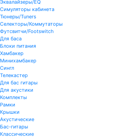
Эквалайзеры/EQ
Симуляторы кабинета
Тюнеры/Tuners
Селекторы/Коммутаторы
Футсвитчи/Footswitch
Для баса
Блоки питания
Хамбакер
Минихамбакер
Сингл
Телекастер
Для бас гитары
Для акустики
Комплекты
Рамки
Крышки
Акустические
Бас-гитары
Классические