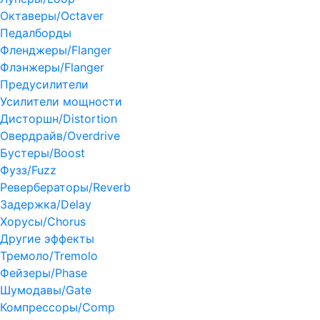
Октаверы/Octaver
Педалборды
Фленджеры/Flanger
Флэнжеры/Flanger
Предусилители
Усилители мощности
Дисторшн/Distortion
Овердрайв/Overdrive
Бустеры/Boost
Фузз/Fuzz
Ревербераторы/Reverb
Задержка/Delay
Хорусы/Chorus
Другие эффекты
Тремоло/Tremolo
Фейзеры/Phase
Шумодавы/Gate
Компрессоры/Comp