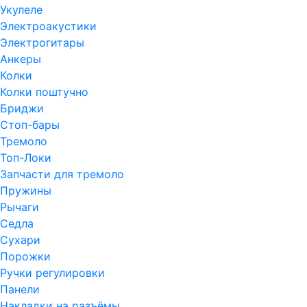
Укулеле
Электроакустики
Электрогитары
Анкеры
Колки
Колки поштучно
Бриджи
Стоп-бары
Тремоло
Топ-Локи
Запчасти для тремоло
Пружины
Рычаги
Седла
Сухари
Порожки
Ручки регулировки
Панели
Накладки на разъёмы